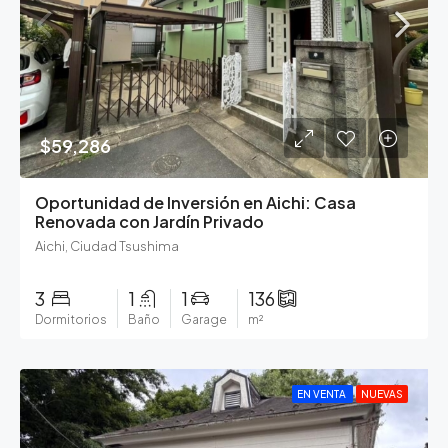
$59,286
Oportunidad de Inversión en Aichi: Casa
Renovada con Jardín Privado
Aichi, Ciudad Tsushima
3
1
1
136
Dormitorios
Baño
Garage
m²
EN VENTA
NUEVAS