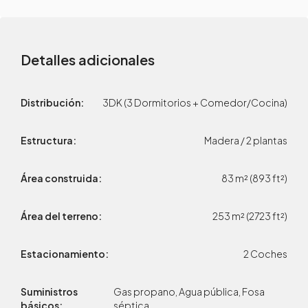
Detalles adicionales
Distribución:
3DK (3 Dormitorios + Comedor/Cocina)
Estructura:
Madera / 2 plantas
Área construida:
83 m² (893 ft²)
Área del terreno:
253 m² (2723 ft²)
Estacionamiento:
2 Coches
Suministros
Gas propano, Agua pública, Fosa
básicos:
séptica