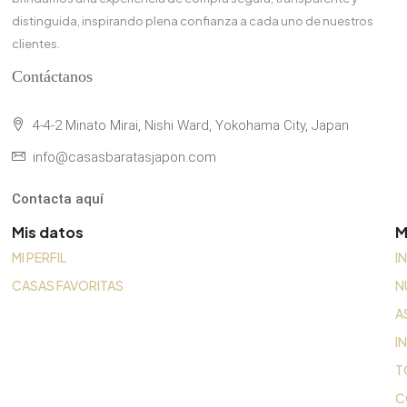
distinguida, inspirando plena confianza a cada uno de nuestros
clientes.
Contáctanos
4-4-2 Minato Mirai, Nishi Ward, Yokohama City, Japan
info@casasbaratasjapon.com
Contacta aquí
Mis datos
M
MI PERFIL
I
CASAS FAVORITAS
N
A
I
T
C