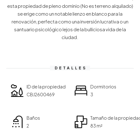
esta propiedad de pleno dominio (No es terreno alquilado)
se erige como un notable lienzo en blanco para la
renovación, perfecta como una inversión lucrativa o un
santuario psicológico lejos de la bulliciosa vida de la
ciudad.
DETALLES
ID de la propiedad
Dormitorios
CBJ2600469
3
Baños
Tamaño de la propieda
2
83 m²