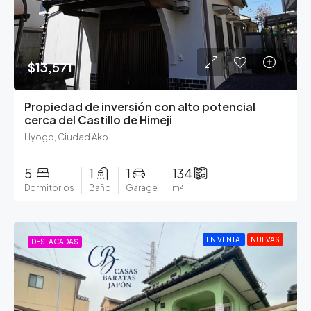
$13,571
Propiedad de inversión con alto potencial
cerca del Castillo de Himeji
Hyogo, Ciudad Ako
5
1
1
134
Dormitorios
Baño
Garage
m²
EN VENTA
NUEVAS
DESTACADAS