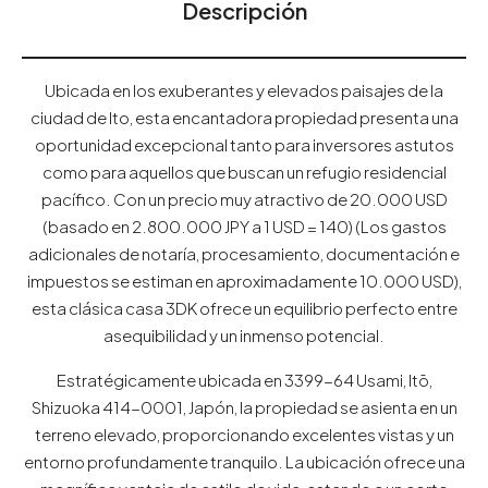
Descripción
Ubicada en los exuberantes y elevados paisajes de la
ciudad de Ito, esta encantadora propiedad presenta una
oportunidad excepcional tanto para inversores astutos
como para aquellos que buscan un refugio residencial
pacífico. Con un precio muy atractivo de 20.000 USD
(basado en 2.800.000 JPY a 1 USD = 140) (Los gastos
adicionales de notaría, procesamiento, documentación e
impuestos se estiman en aproximadamente 10.000 USD),
esta clásica casa 3DK ofrece un equilibrio perfecto entre
asequibilidad y un inmenso potencial.
Estratégicamente ubicada en 3399-64 Usami, Itō,
Shizuoka 414-0001, Japón, la propiedad se asienta en un
terreno elevado, proporcionando excelentes vistas y un
entorno profundamente tranquilo. La ubicación ofrece una