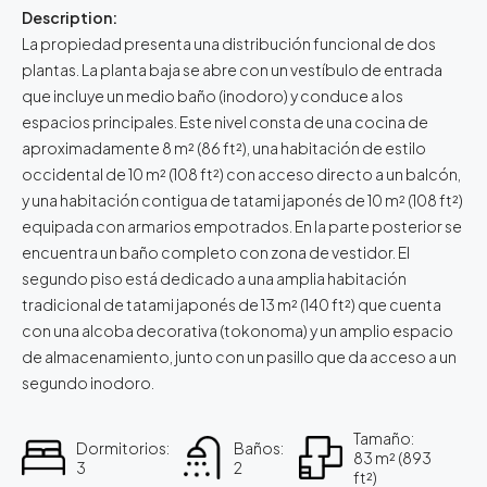
Description:
La propiedad presenta una distribución funcional de dos
plantas. La planta baja se abre con un vestíbulo de entrada
que incluye un medio baño (inodoro) y conduce a los
espacios principales. Este nivel consta de una cocina de
aproximadamente 8 m² (86 ft²), una habitación de estilo
occidental de 10 m² (108 ft²) con acceso directo a un balcón,
y una habitación contigua de tatami japonés de 10 m² (108 ft²)
equipada con armarios empotrados. En la parte posterior se
encuentra un baño completo con zona de vestidor. El
segundo piso está dedicado a una amplia habitación
tradicional de tatami japonés de 13 m² (140 ft²) que cuenta
con una alcoba decorativa (tokonoma) y un amplio espacio
de almacenamiento, junto con un pasillo que da acceso a un
segundo inodoro.
Tamaño:
Dormitorios:
Baños:
83 m² (893
3
2
ft²)