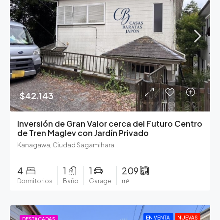
$42,143
Inversión de Gran Valor cerca del Futuro Centro
de Tren Maglev con Jardín Privado
Kanagawa, Ciudad Sagamihara
4
1
1
209
Dormitorios
Baño
Garage
m²
EN VENTA
NUEVAS
DESTACADAS