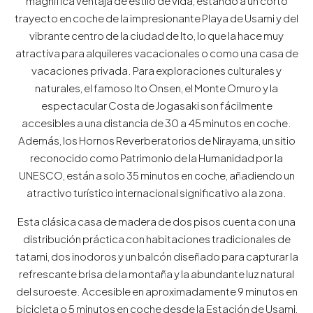
magnífica ventaja de estilo de vida, estando a un corto
trayecto en coche de la impresionante Playa de Usami y del
vibrante centro de la ciudad de Ito, lo que la hace muy
atractiva para alquileres vacacionales o como una casa de
vacaciones privada. Para exploraciones culturales y
naturales, el famoso Ito Onsen, el Monte Omuro y la
espectacular Costa de Jogasaki son fácilmente
accesibles a una distancia de 30 a 45 minutos en coche.
Además, los Hornos Reverberatorios de Nirayama, un sitio
reconocido como Patrimonio de la Humanidad por la
UNESCO, están a solo 35 minutos en coche, añadiendo un
atractivo turístico internacional significativo a la zona.
Esta clásica casa de madera de dos pisos cuenta con una
distribución práctica con habitaciones tradicionales de
tatami, dos inodoros y un balcón diseñado para capturar la
refrescante brisa de la montaña y la abundante luz natural
del suroeste. Accesible en aproximadamente 9 minutos en
bicicleta o 5 minutos en coche desde la Estación de Usami,