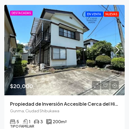
DESTACADAS
EN VENTA
NUEVAS
$20,000
Propiedad de Inversión Accesible Cerca del Histórico Ikaho Onsen
Gunma, Ciudad Shibukawa
5
1
3
200
m²
TIPO FAMILIAR