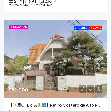
2
1
1
236
m²
CERCA AL MAR, TIPO FAMILIAR
DESTACADAS
EN VENTA
NUEVAS
$32,000
【
星OFERTA
】Retiro Costero de Alto Rendimiento: Un Lienzo en Blanco en Akita
Akita, Ciudad Akita