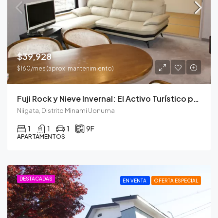
$39,928
$160/mes (aprox. mantenimiento)
Fuji Rock y Nieve Invernal: El Activo Turístico para Todo el Año.
Niigata, Distrito Minami Uonuma
1
1
1
9F
APARTAMENTOS
DESTACADAS
EN VENTA
OFERTA ESPECIAL