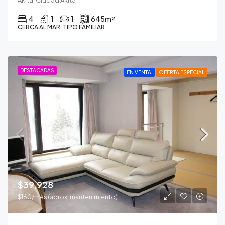
4
1
1
645
m²
CERCA AL MAR, TIPO FAMILIAR
DESTACADAS
EN VENTA
OFERTA ESPECIAL
$39,928
$160/mes (aprox. mantenimiento)