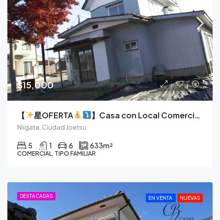
$15,000
【
星OFERTA
】Casa con Local Comercial en Esquina, Vive y Emprende en el Corazón de Soneda.
Niigata, Ciudad Joetsu
5
1
6
633
m²
COMERCIAL, TIPO FAMILIAR
DESTACADAS
EN VENTA
NUEVAS