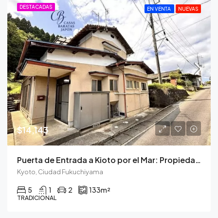
DESTACADAS
EN VENTA
NUEVAS
$14,143
Puerta de Entrada a Kioto por el Mar: Propiedad con Carácter y Prometedor Potencial de Alquiler
Kyoto, Ciudad Fukuchiyama
5
1
2
133
m²
TRADICIONAL