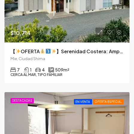
$10,714
【
OFERTA
】Serenidad Costera: Amplia Finca de Hormigón de 7 Dormitorios en Shima
Mie, Ciudad Shima
7
1
4
509
m²
CERCA AL MAR, TIPO FAMILIAR
DESTACADAS
EN VENTA
OFERTA ESPECIAL