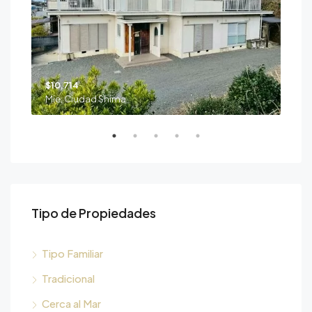
$10,714
$39
Mie, Ciudad Shima
Nii
Tipo de Propiedades
Tipo Familiar
Tradicional
Cerca al Mar