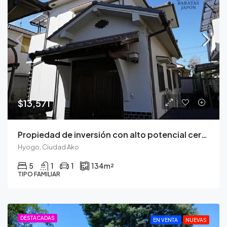
$13,571
Propiedad de inversión con alto potencial cerca del Castillo de Himeji
Hyogo, Ciudad Ako
5
1
1
134
m²
TIPO FAMILIAR
DESTACADAS
EN VENTA
NUEVAS