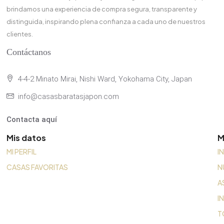
brindamos una experiencia de compra segura, transparente y
distinguida, inspirando plena confianza a cada uno de nuestros
clientes.
Contáctanos
4-4-2 Minato Mirai, Nishi Ward, Yokohama City, Japan
info@casasbaratasjapon.com
Contacta aquí
Mis datos
M
MI PERFIL
I
CASAS FAVORITAS
N
A
I
T