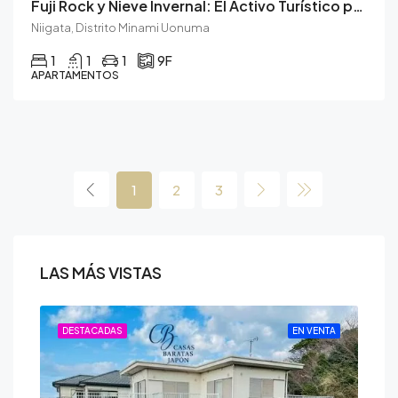
Fuji Rock y Nieve Invernal: El Activo Turístico para Todo el Año.
Niigata, Distrito Minami Uonuma
1
1
1
9F
APARTAMENTOS
1
2
3
LAS MÁS VISTAS
ENTA
DESTACADAS
EN VENTA
DE