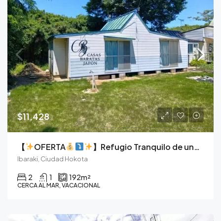
$11,428
【
OFERTA
】Refugio Tranquilo de una Sola Planta Cerca de la Costa de Ibaraki
Ibaraki, Ciudad Hokota
2
1
192
m²
CERCA AL MAR, VACACIONAL