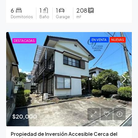
6
1
1
208
Dormitorios
Baño
Garage
m²
EN VENTA
NUEVAS
DESTACADAS
$20,000
Propiedad de Inversión Accesible Cerca del