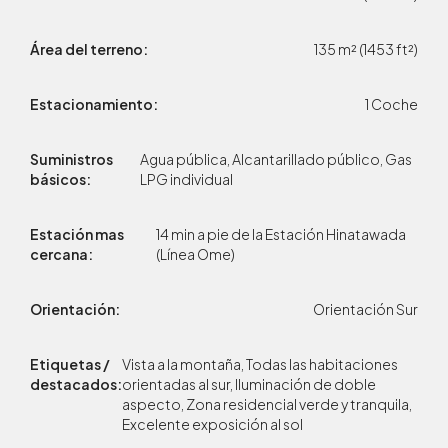
Área del terreno:
135 m² (1453 ft²)
Estacionamiento:
1 Coche
Suministros
Agua pública, Alcantarillado público, Gas
básicos:
LPG individual
Estación mas
14 min a pie de la Estación Hinatawada
cercana:
(Línea Ome)
Orientación:
Orientación Sur
Etiquetas /
Vista a la montaña, Todas las habitaciones
destacados:
orientadas al sur, Iluminación de doble
aspecto, Zona residencial verde y tranquila,
Excelente exposición al sol