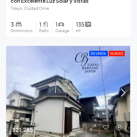
con Excelente Luz Solar y Vistas
Tokyo, Ciudad Ome
3
1
1
135
Dormitorios
Baño
Garage
m²
EN VENTA
NUEVAS
$21,285