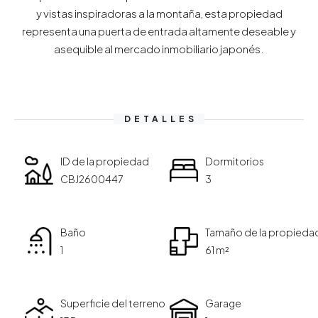
y vistas inspiradoras a la montaña, esta propiedad
representa una puerta de entrada altamente deseable y
asequible al mercado inmobiliario japonés.
DETALLES
ID de la propiedad
Dormitorios
CBJ2600447
3
Baño
Tamaño de la propieda
1
61 m²
Superficie del terreno
Garage