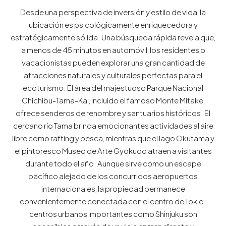
Desde una perspectiva de inversión y estilo de vida, la
ubicación es psicológicamente enriquecedora y
estratégicamente sólida. Una búsqueda rápida revela que,
a menos de 45 minutos en automóvil, los residentes o
vacacionistas pueden explorar una gran cantidad de
atracciones naturales y culturales perfectas para el
ecoturismo. El área del majestuoso Parque Nacional
Chichibu-Tama-Kai, incluido el famoso Monte Mitake,
ofrece senderos de renombre y santuarios históricos. El
cercano río Tama brinda emocionantes actividades al aire
libre como rafting y pesca, mientras que el lago Okutama y
el pintoresco Museo de Arte Gyokudo atraen a visitantes
durante todo el año. Aunque sirve como un escape
pacífico alejado de los concurridos aeropuertos
internacionales, la propiedad permanece
convenientemente conectada con el centro de Tokio;
centros urbanos importantes como Shinjuku son