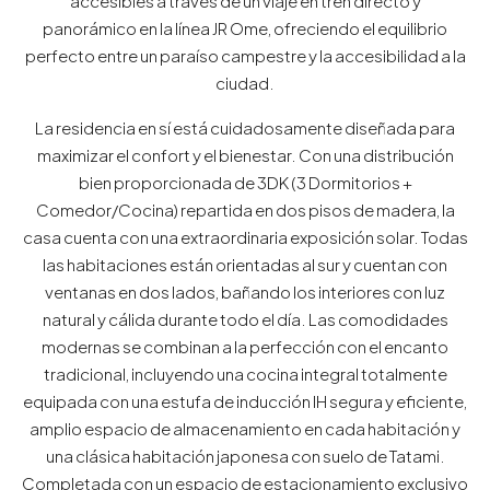
accesibles a través de un viaje en tren directo y
panorámico en la línea JR Ome, ofreciendo el equilibrio
perfecto entre un paraíso campestre y la accesibilidad a la
ciudad.
La residencia en sí está cuidadosamente diseñada para
maximizar el confort y el bienestar. Con una distribución
bien proporcionada de 3DK (3 Dormitorios +
Comedor/Cocina) repartida en dos pisos de madera, la
casa cuenta con una extraordinaria exposición solar. Todas
las habitaciones están orientadas al sur y cuentan con
ventanas en dos lados, bañando los interiores con luz
natural y cálida durante todo el día. Las comodidades
modernas se combinan a la perfección con el encanto
tradicional, incluyendo una cocina integral totalmente
equipada con una estufa de inducción IH segura y eficiente,
amplio espacio de almacenamiento en cada habitación y
una clásica habitación japonesa con suelo de Tatami.
Completada con un espacio de estacionamiento exclusivo