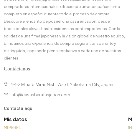
compradores internacionales, ofreciendo un acompañamiento
completo en español durante todo el proceso de compra.
Descubre el encanto de poseer una casa en Japón, desde
tradicionales akiyas hasta residencias contemporáneas. Con la
solidez de una firma japonesa y la visión global de nuestro equipo,
brindamos una experiencia de compra segura, transparente y
distinguida, inspirando plena confianza a cada uno de nuestros
clientes.
Contáctanos
4-4-2 Minato Mirai, Nishi Ward, Yokohama City, Japan
info@casasbaratasjapon.com
Contacta aquí
Mis datos
M
MI PERFIL
I