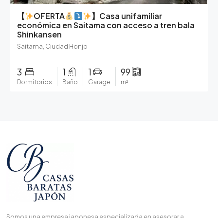
【
OFERTA
】Casa unifamiliar
económica en Saitama con acceso a tren bala
Shinkansen
Saitama, Ciudad Honjo
3
1
1
99
Dormitorios
Baño
Garage
m²
Somos una empresa japonesa especializada en asesorar a