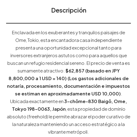
Descripción
Enclavada en los exuberantes y tranquilos paisajes de
Ome, Tokio, esta encantadora casa independiente
presenta una oportunidad excepcional tanto para
inversores extranjeros astutos como para aquellos que
buscan un refugio residencial sereno. El precio de venta es
sumamente atractivo:
$62,857 (basado en JPY
8,800,000 a 1 USD = 140) (Los gastos adicionales de
notaría, procesamiento, documentación e impuestos
se estiman en aproximadamente USD 10,000)
.
Ubicada exactamente en
3-chōme-830 Baigō, Ome,
Tokyo 198-0063, Japón
, esta propiedad de dominio
absoluto (freehold) le permite abrazar el poder curativo de
la naturaleza manteniendo un acceso estratégico a la
vibrante metrópoli.