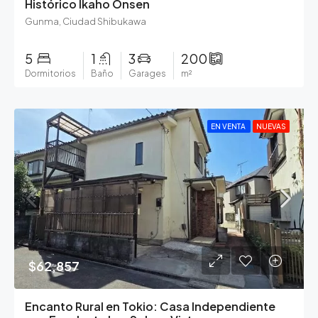
Histórico Ikaho Onsen
Gunma, Ciudad Shibukawa
5
1
3
200
Dormitorios
Baño
Garages
m²
EN VENTA
NUEVAS
$62,857
Encanto Rural en Tokio: Casa Independiente