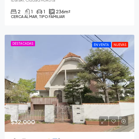
2
1
1
236
m²
CERCA AL MAR, TIPO FAMILIAR
DESTACADAS
EN VENTA
NUEVAS
$32,000