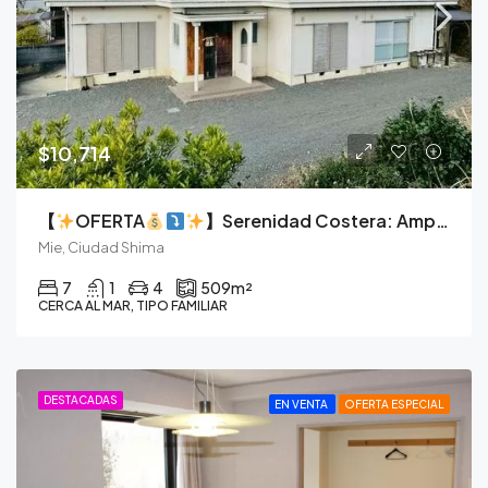
$10,714
【
OFERTA
】Serenidad Costera: Amplia Finca de Hormigón de 7 Dormitorios en Shima
Mie, Ciudad Shima
7
1
4
509
m²
CERCA AL MAR, TIPO FAMILIAR
DESTACADAS
EN VENTA
OFERTA ESPECIAL