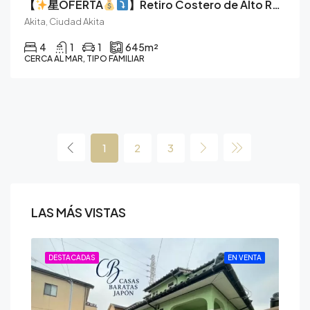
【
星OFERTA
】Retiro Costero de Alto Rendimiento: Un Lienzo en Blanco en Akita
Akita, Ciudad Akita
4
1
1
645
m²
CERCA AL MAR, TIPO FAMILIAR
1
2
3
LAS MÁS VISTAS
ENTA
DESTACADAS
EN VENTA
DE