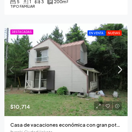
5
1
3
200
m²
TIPO FAMILIAR
DESTACADAS
EN VENTA
NUEVAS
$10,714
Casa de vacaciones económica con gran potencial en la ciudad de Hokota
Ibaraki, Ciudad Hokota