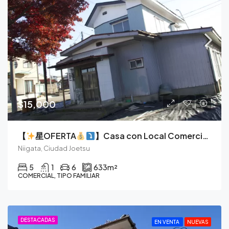
$15,000
【
星OFERTA
】Casa con Local Comercial en Esquina, Vive y Emprende en el Corazón de Soneda.
Niigata, Ciudad Joetsu
5
1
6
633
m²
COMERCIAL, TIPO FAMILIAR
DESTACADAS
EN VENTA
NUEVAS