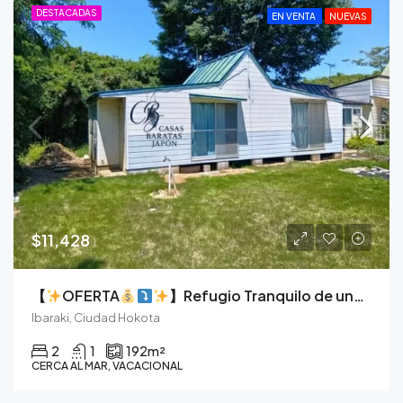
DESTACADAS
EN VENTA
NUEVAS
$11,428
【
OFERTA
】Refugio Tranquilo de una Sola Planta Cerca de la Costa de Ibaraki
Ibaraki, Ciudad Hokota
2
1
192
m²
CERCA AL MAR, VACACIONAL