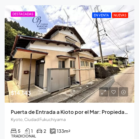
DESTACADAS
EN VENTA
NUEVAS
$14,143
Puerta de Entrada a Kioto por el Mar: Propiedad con Carácter y Prometedor Potencial de Alquiler
Kyoto, Ciudad Fukuchiyama
5
1
2
133
m²
TRADICIONAL