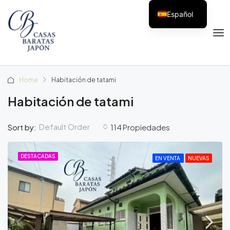
Español
Home
Habitación de tatami
Habitación de tatami
Default Order
Sort by:
114 Propiedades
DESTACADAS
EN VENTA
NUEVAS