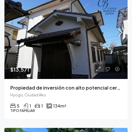
$13,571
Propiedad de inversión con alto potencial cerca del Castillo de Himeji
Hyogo, Ciudad Ako
5
1
1
134
m²
TIPO FAMILIAR