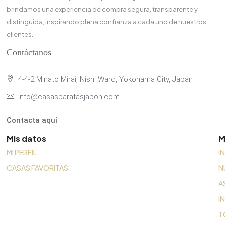
brindamos una experiencia de compra segura, transparente y
distinguida, inspirando plena confianza a cada uno de nuestros
clientes.
Contáctanos
4-4-2 Minato Mirai, Nishi Ward, Yokohama City, Japan
info@casasbaratasjapon.com
Contacta aquí
Mis datos
M
MI PERFIL
I
CASAS FAVORITAS
N
A
I
T