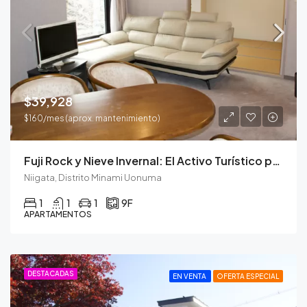
$39,928
$160/mes (aprox. mantenimiento)
Fuji Rock y Nieve Invernal: El Activo Turístico para Todo el Año.
Niigata, Distrito Minami Uonuma
1
1
1
9F
APARTAMENTOS
DESTACADAS
EN VENTA
OFERTA ESPECIAL