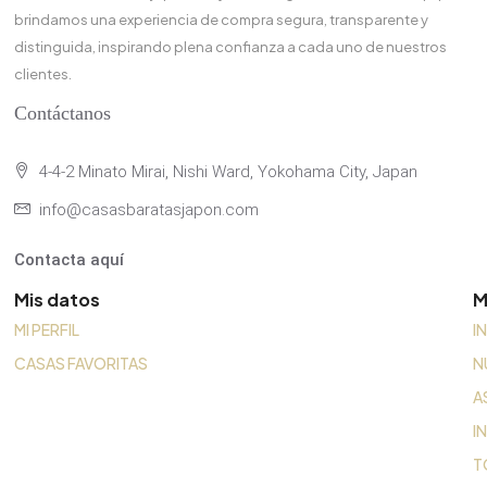
brindamos una experiencia de compra segura, transparente y
distinguida, inspirando plena confianza a cada uno de nuestros
clientes.
Contáctanos
4-4-2 Minato Mirai, Nishi Ward, Yokohama City, Japan
info@casasbaratasjapon.com
Contacta aquí
Mis datos
M
MI PERFIL
I
CASAS FAVORITAS
N
A
I
T