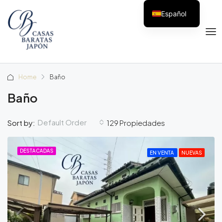
Español
Home
Baño
Baño
Default Order
Sort by:
129 Propiedades
DESTACADAS
EN VENTA
NUEVAS