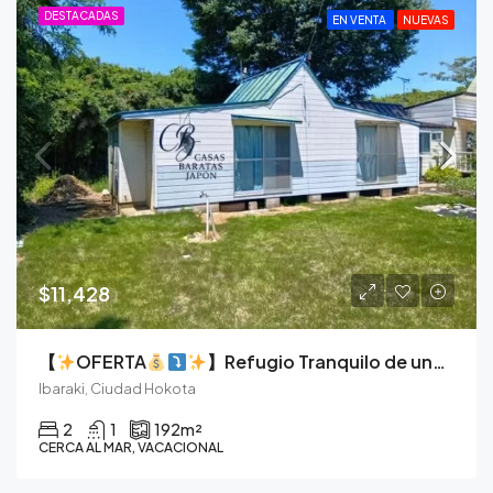
DESTACADAS
EN VENTA
NUEVAS
$11,428
【
OFERTA
】Refugio Tranquilo de una Sola Planta Cerca de la Costa de Ibaraki
Ibaraki, Ciudad Hokota
2
1
192
m²
CERCA AL MAR, VACACIONAL