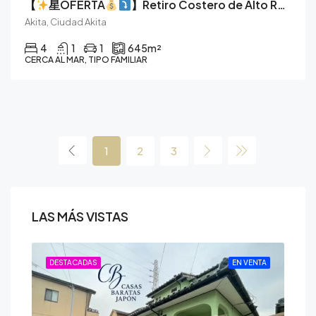
【
星OFERTA
】Retiro Costero de Alto Rendimiento: Un Lienzo en Blanco en Akita
Akita, Ciudad Akita
4
1
1
645
m²
CERCA AL MAR, TIPO FAMILIAR
1
2
3
LAS MÁS VISTAS
ENTA
DESTACADAS
EN VENTA
DE