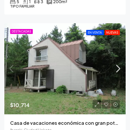
5
1
3
200
m²
TIPO FAMILIAR
DESTACADAS
EN VENTA
NUEVAS
$10,714
Casa de vacaciones económica con gran potencial en la ciudad de Hokota
Ibaraki, Ciudad Hokota