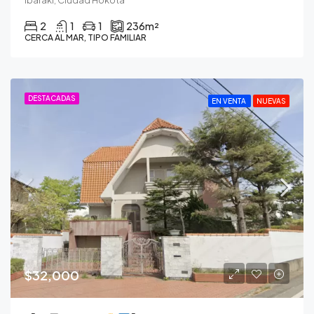
2
1
1
236
m²
CERCA AL MAR, TIPO FAMILIAR
DESTACADAS
EN VENTA
NUEVAS
$32,000