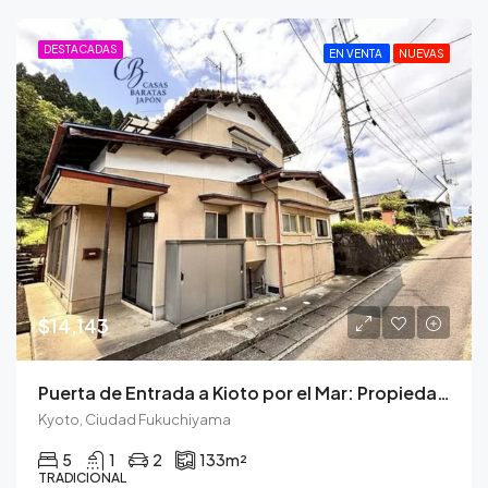
DESTACADAS
EN VENTA
NUEVAS
$14,143
Puerta de Entrada a Kioto por el Mar: Propiedad con Carácter y Prometedor Potencial de Alquiler
Kyoto, Ciudad Fukuchiyama
5
1
2
133
m²
TRADICIONAL