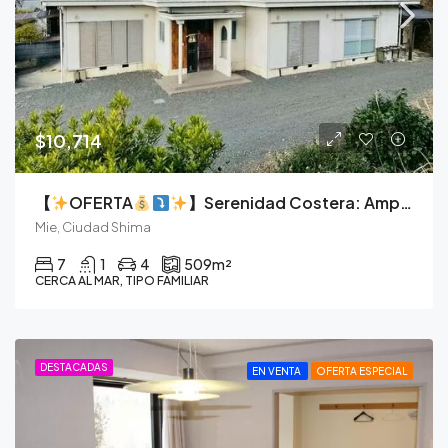
$10,714
【
OFERTA
】Serenidad Costera: Amplia Finca de Hormigón de 7 Dormitorios en Shima
Mie, Ciudad Shima
7
1
4
509
m²
CERCA AL MAR, TIPO FAMILIAR
DESTACADAS
EN VENTA
OFERTA ESPECIAL