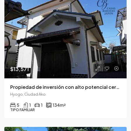
$13,571
Propiedad de inversión con alto potencial cerca del Castillo de Himeji
Hyogo, Ciudad Ako
5
1
1
134
m²
TIPO FAMILIAR