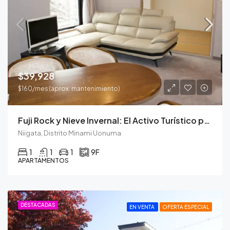
$39,928
$160/mes (aprox. mantenimiento)
Fuji Rock y Nieve Invernal: El Activo Turístico para Todo el Año.
Niigata, Distrito Minami Uonuma
1
1
1
9F
APARTAMENTOS
DESTACADAS
EN VENTA
OFERTA ESPECIAL