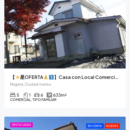
$15,000
【
星OFERTA
】Casa con Local Comercial en Esquina, Vive y Emprende en el Corazón de Soneda.
Niigata, Ciudad Joetsu
5
1
6
633
m²
COMERCIAL, TIPO FAMILIAR
DESTACADAS
EN VENTA
NUEVAS