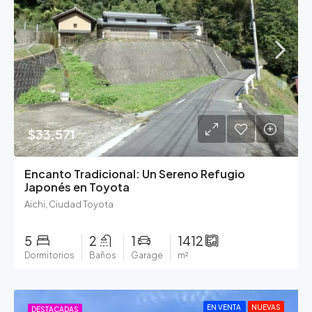
$33,571
Encanto Tradicional: Un Sereno Refugio
Japonés en Toyota
Aichi, Ciudad Toyota
5
2
1
1412
Dormitorios
Baños
Garage
m²
EN VENTA
NUEVAS
DESTACADAS