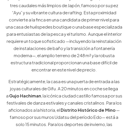
tres caudales más limpios de Japón, famoso por su pez
“Ayu” y su vibrante cultura de rafting. Esta proximidad
convierte a la finca en una candidata de primer nivel para
una casa de huéspedes boutique o una base especializada
para entusiastas de la pesca y el turismo. Aunque el interior
requiere un toque sofisticado —incluyendo la reinstalación
de instalaciones de baño y la transición a fontanería
moderna—, el amplio terreno de 248 m² y la robusta
estructura tradicional proporcionan una base difícil de
encontrar en este nivel de precio.
Estratégicamente, la casa es una puerta de entrada a las
joyas culturales de Gifu. A 20 minutos en coche se llega
a
Gujo Hachiman
, la icónica ciudad castillo famosa por sus
festivales de danza estivales y canales cristalinos. Para los
aficionados a la historia, el
Distrito Histórico de Mino
—
famoso por sus muros Udatsu del período Edo— está a
solo 15 minutos. Para los deportes de invierno, las