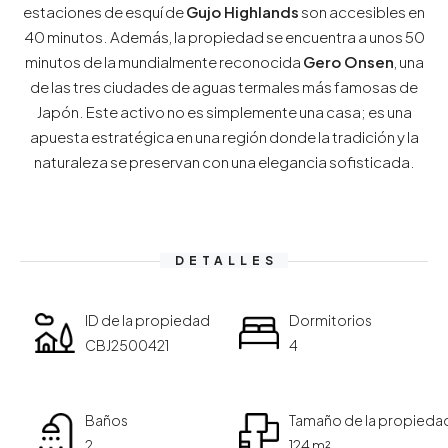
estaciones de esquí de
Gujo Highlands
son accesibles en
40 minutos. Además, la propiedad se encuentra a unos 50
minutos de la mundialmente reconocida
Gero Onsen
, una
de las tres ciudades de aguas termales más famosas de
Japón. Este activo no es simplemente una casa; es una
apuesta estratégica en una región donde la tradición y la
naturaleza se preservan con una elegancia sofisticada.
DETALLES
ID de la propiedad
Dormitorios
CBJ2500421
4
Baños
Tamaño de la propieda
2
124 m²