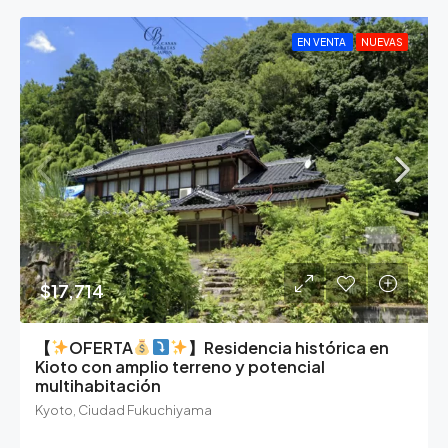
EN VENTA
NUEVAS
$17,714
【
OFERTA
】Residencia histórica en
Kioto con amplio terreno y potencial
multihabitación
Kyoto, Ciudad Fukuchiyama