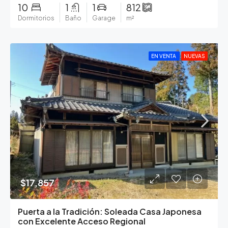
10
1
1
812
Dormitorios
Baño
Garage
m²
EN VENTA
NUEVAS
$17,857
Puerta a la Tradición: Soleada Casa Japonesa
con Excelente Acceso Regional