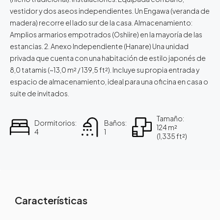
vestidor y dos aseos independientes. Un Engawa (veranda de
madera) recorre el lado sur de la casa. Almacenamiento:
Amplios armarios empotrados (Oshiire) en la mayoría de las
estancias. 2. Anexo Independiente (Hanare) Una unidad
privada que cuenta con una habitación de estilo japonés de
8,0 tatamis (~13,0 m² / 139,5 ft²). Incluye su propia entrada y
espacio de almacenamiento, ideal para una oficina en casa o
suite de invitados.
Tamaño:
Dormitorios:
Baños:
124 m²
4
1
(1,335 ft²)
Características