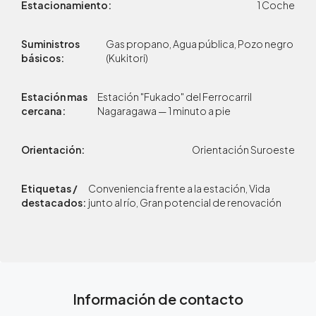
Estacionamiento:
1 Coche
Suministros
Gas propano, Agua pública, Pozo negro
básicos:
(Kukitori)
Estación mas
Estación "Fukado" del Ferrocarril
cercana:
Nagaragawa — 1 minuto a pie
Orientación:
Orientación Suroeste
Etiquetas /
Conveniencia frente a la estación, Vida
destacados:
junto al río, Gran potencial de renovación
Información de contacto