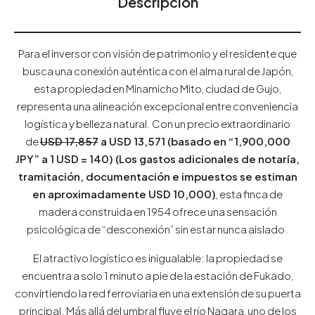
Descripción
Para el inversor con visión de patrimonio y el residente que
busca una conexión auténtica con el alma rural de Japón,
esta propiedad en Minamicho Mito, ciudad de Gujo,
representa una alineación excepcional entre conveniencia
logística y belleza natural. Con un precio extraordinario
de
USD 17,857
a
USD 1
3,571 (basado en “1,900,000
JPY” a 1 USD = 140) (Los gastos adicionales de notaría,
tramitación, documentación e impuestos se estiman
en aproximadamente USD 10,000)
, esta finca de
madera construida en 1954 ofrece una sensación
psicológica de “desconexión” sin estar nunca aislado.
El atractivo logístico es inigualable: la propiedad se
encuentra a solo 1 minuto a pie de la estación de Fukado,
convirtiendo la red ferroviaria en una extensión de su puerta
principal. Más allá del umbral fluye el río Nagara, uno de los