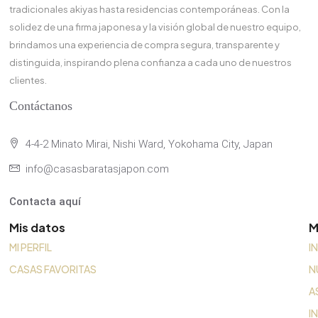
tradicionales akiyas hasta residencias contemporáneas. Con la
solidez de una firma japonesa y la visión global de nuestro equipo,
brindamos una experiencia de compra segura, transparente y
distinguida, inspirando plena confianza a cada uno de nuestros
clientes.
Contáctanos
4-4-2 Minato Mirai, Nishi Ward, Yokohama City, Japan
info@casasbaratasjapon.com
Contacta aquí
Mis datos
M
MI PERFIL
I
CASAS FAVORITAS
N
A
I