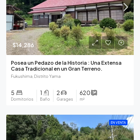
$14,286
Posea un Pedazo de la Historia : Una Extensa
Casa Tradicional en un Gran Terreno.
Fukushima, Distrito Yama
5
1
2
620
Dormitorios
Baño
Garages
m²
EN VENTA