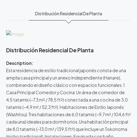
Distribución Residencial De Planta
Distribución Residencial De Planta
Description:
Esta residencia de estilo tradicional japonés consta de una
amplia casa principal y un anexo independiente (Hanare),
combinando el diseño clásico con espacios funcionales. 1.
Casa Principal Comedor y Cocina: Un área de comedor de
4,5 tatamis (~7,3 m² / 78,5 ft²) conectada a una cocina de 3,0
tatamis (~4,9 m² / 52,3 ft²). Habitaciones de Estilo Japonés
(Washitsu): Tres habitaciones de 6,0 tatamis (~9,7 m² / 104,6 ft²
cada una) ideales para dormitorios. Una habitación principal
de 8,0 tatamis (~13,0 m² / 139,5 ft²) que incluye un Tokonoma
(nicho tradicional). Instalaciones: Equipada con baño,