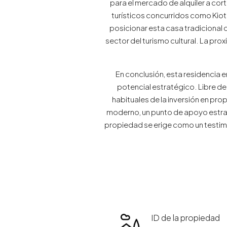
para el mercado de alquiler a cor
turísticos concurridos como Kioto
posicionar esta casa tradicional 
sector del turismo cultural. La pro
En conclusión, esta residencia e
potencial estratégico. Libre de
habituales de la inversión en p
moderno, un punto de apoyo estraté
propiedad se erige como un testimo
ID de la propiedad