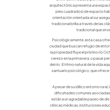
arquitectónica presenta una espac
pies cuadrados) de espacio hab
orientación orientada al sur asegura
tradicional brilla a través de las 
tradicional que sirv
Psicológicamente, esta casa ofrec
ciudad que buscan refugio de entorno
la propiedad fluye el prístino río O
cerezo en la primavera, o pasar pe
del río. El ritmo natural de la vida 
santuario psicológico, que ofrece e
A pesar de su idílico entorno rural
dificultades comunes asociadas co
están a un agradable paseo de dista
clínicas médicas, instituciones edu