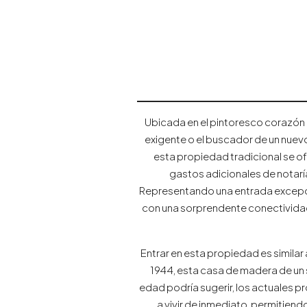
Ubicada en el pintoresco corazón d
exigente o el buscador de un nuevo
esta propiedad tradicional se of
gastos adicionales de nota
Representando una entrada excepcion
con una sorprendente conectividad d
Entrar en esta propiedad es similar
1944, esta casa de madera de un s
edad podría sugerir, los actuales p
a vivir de inmediato, permitiend