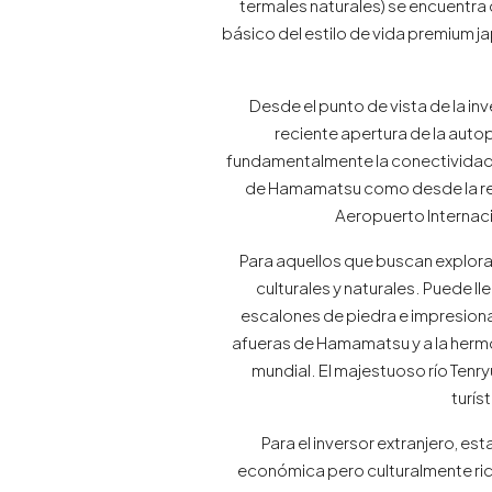
termales naturales) se encuentra
básico del estilo de vida premium j
Desde el punto de vista de la in
reciente apertura de la auto
fundamentalmente la conectividad de
de Hamamatsu como desde la reg
Aeropuerto Internaci
Para aquellos que buscan explorar
culturales y naturales. Puede l
escalones de piedra e impresionan
afueras de Hamamatsu y a la hermo
mundial. El majestuoso río Tenr
turís
Para el inversor extranjero, e
económica pero culturalmente ric