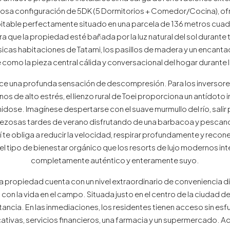
iosa configuración de 5DK (5 Dormitorios + Comedor/Cocina), o
itable perfectamente situado en una parcela de 136 metros cuad
 que la propiedad esté bañada por la luz natural del sol durante tod
clásicas habitaciones de Tatami, los pasillos de madera y un encant
e como la pieza central cálida y conversacional del hogar durante
e una profunda sensación de descompresión. Para los inversores 
s de alto estrés, el lienzo rural de Toei proporciona un antídoto i
chidose. Imagínese despertarse con el suave murmullo del río, salir 
rezosas tardes de verano disfrutando de una barbacoa y pescando A
aquí te obliga a reducir la velocidad, respirar profundamente y rec
l tipo de bienestar orgánico que los resorts de lujo modernos inte
completamente auténtico y enteramente suyo.
, la propiedad cuenta con un nivel extraordinario de conveniencia 
n la vida en el campo. Situada justo en el centro de la ciudad de 
ncia. En las inmediaciones, los residentes tienen acceso sin esfue
cativas, servicios financieros, una farmacia y un supermercado. 