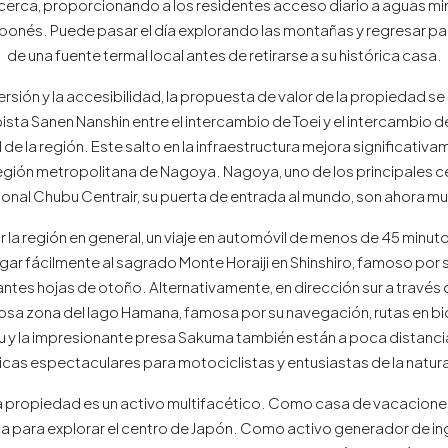
 cerca, proporcionando a los residentes acceso diario a aguas mi
aponés. Puede pasar el día explorando las montañas y regresar pa
de una fuente termal local antes de retirarse a su histórica casa.
versión y la accesibilidad, la propuesta de valor de la propiedad 
pista Sanen Nanshin entre el intercambio de Toei y el intercambio
 la región. Este salto en la infraestructura mejora significativ
ión metropolitana de Nagoya. Nagoya, uno de los principales ce
onal Chubu Centrair, su puerta de entrada al mundo, son ahora 
 la región en general, un viaje en automóvil de menos de 45 minut
legar fácilmente al sagrado Monte Horaiji en Shinshiro, famoso po
tes hojas de otoño. Alternativamente, en dirección sur a través de
sa zona del lago Hamana, famosa por su navegación, rutas en bici
yu y la impresionante presa Sakuma también están a poca distanci
ticas espectaculares para motociclistas y entusiastas de la natur
sta propiedad es un activo multifacético. Como casa de vacacione
a para explorar el centro de Japón. Como activo generador de ing