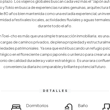
to plazo. Los viajeros globales buscan cada vez más el “Japón aut
 y Tokio en busca de experiencias rurales genuinas, arquitectura tr
de 80 años bien mantenida como una estadía experiencial, un inve
ximidad a festivales locales, actividades fluviales y aguas termal
durante todo el año.
n Toei-cho es más que una simple transacción inmobiliaria; es una
 cargas de caminos privados, de plena propiedad y estructuralme
ropiedades patrimoniales. Ya sea que esté buscando un refugio ps
gico en el floreciente campo japonés o un lienzo para crear un a
nio de calidad duradera y valor estratégico. Es una rara conflue
conveniencia diaria incomparable y brillante potencial futuro.
DETALLES
Dormitorios
Baño