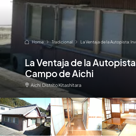
Home
Tradicional
La Ventaja de la Autopista: I
La Ventaja de la Autopista
Campo de Aichi
Aichi, Distrito Kitashitara