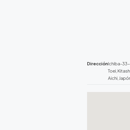
Dirección
Ichiba-33-
Toei, Kitash
Aichi, Japó