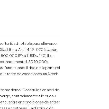
portunidad notable para el inversor
Kitashitara, Aichi 449-0206, Japón,
2,500,000 JPY a 1 USD = 140) (Los
proximadamente USD 10,000).
rofunda tranquilidad del Japón rural
a un retiro de vacaciones, un Airbnb
ento moderno. Construida en abril de
mbargo, contrariamente a lo que su
e encuentra en condiciones de entrar
ensas y costosas. La distribución