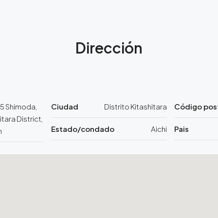
Dirección
5 Shimoda,
Ciudad
Distrito Kitashitara
Código pos
itara District,
Estado/condado
Aichi
Pais
n