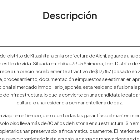
Descripción
el distrito de Kitashitara en la prefectura de Aichi, aguarda una o
 estilo de vida. Situada en Ichiba-33-5 Shimoda, Toei, Distrito de 
rece a un precio increíblemente atractivo de $17,857 (basado en 
ría, procesamiento, documentación e impuestos se estiman en a
al al mercado inmobiliario japonés, esta residencia fusiona la p
e infraestructura, lo que la convierte en una candidata ideal par
cultural o una residencia permanente llena de paz.
 a viajar en el tiempo, pero con todas las garantías del mantenimi
olo piso lleva más de 80 años de historia en su estructura. Sin e
ropietarios han preservado la finca meticulosamente. El interior s
o al nuevo propietario instalarse sin la carga de renovaciones ext