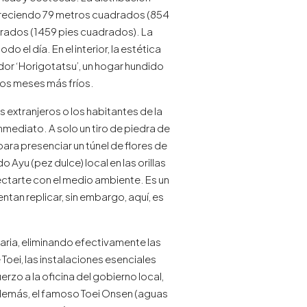
freciendo 79 metros cuadrados (854
rados (1459 pies cuadrados). La
o el día. En el interior, la estética
ador ‘Horigotatsu’, un hogar hundido
 los meses más fríos.
extranjeros o los habitantes de la
nmediato. A solo un tiro de piedra de
para presenciar un túnel de flores de
yu (pez dulce) local en las orillas
onectarte con el medio ambiente. Es un
ntan replicar, sin embargo, aquí, es
diaria, eliminando efectivamente las
Toei, las instalaciones esenciales
rzo a la oficina del gobierno local,
Además, el famoso Toei Onsen (aguas