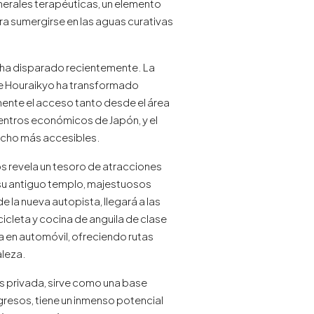
nerales terapéuticas, un elemento
ra sumergirse en las aguas curativas
se ha disparado recientemente. La
 de Houraikyo ha transformado
amente el acceso tanto desde el área
ntros económicos de Japón, y el
mucho más accesibles.
os revela un tesoro de atracciones
r su antiguo templo, majestuosos
 la nueva autopista, llegará a las
cleta y cocina de anguila de clase
a en automóvil, ofreciendo rutas
aleza.
s privada, sirve como una base
resos, tiene un inmenso potencial