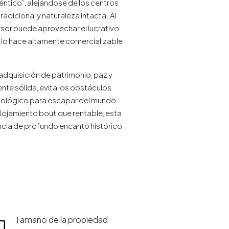
éntico”, alejándose de los centros
adicional y naturaleza intacta. Al
rsor puede aprovechar el lucrativo
es lo hace altamente comercializable
 adquisición de patrimonio, paz y
nte sólida, evita los obstáculos
icológico para escapar del mundo
lojamiento boutique rentable, esta
ncia de profundo encanto histórico,
Tamaño de la propiedad