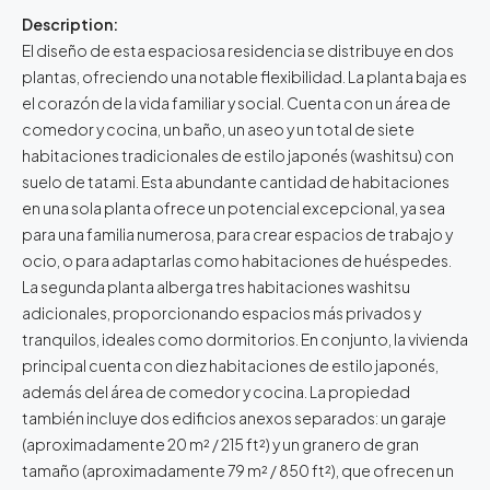
Description:
El diseño de esta espaciosa residencia se distribuye en dos
plantas, ofreciendo una notable flexibilidad. La planta baja es
el corazón de la vida familiar y social. Cuenta con un área de
comedor y cocina, un baño, un aseo y un total de siete
habitaciones tradicionales de estilo japonés (washitsu) con
suelo de tatami. Esta abundante cantidad de habitaciones
en una sola planta ofrece un potencial excepcional, ya sea
para una familia numerosa, para crear espacios de trabajo y
ocio, o para adaptarlas como habitaciones de huéspedes.
La segunda planta alberga tres habitaciones washitsu
adicionales, proporcionando espacios más privados y
tranquilos, ideales como dormitorios. En conjunto, la vivienda
principal cuenta con diez habitaciones de estilo japonés,
además del área de comedor y cocina. La propiedad
también incluye dos edificios anexos separados: un garaje
(aproximadamente 20 m² / 215 ft²) y un granero de gran
tamaño (aproximadamente 79 m² / 850 ft²), que ofrecen un