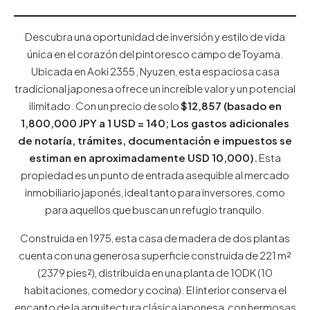
Descubra una oportunidad de inversión y estilo de vida
única en el corazón del pintoresco campo de Toyama.
Ubicada en Aoki 2355 , Nyuzen, esta espaciosa casa
tradicional japonesa ofrece un increíble valor y un potencial
ilimitado. Con un precio de solo
$12,857 (basado en
1,800,000 JPY a 1 USD = 140;
Los gastos adicionales
de notaría, trámites, documentación e impuestos se
estiman en aproximadamente USD 10,000)
.
Esta
propiedad es un punto de entrada asequible al mercado
inmobiliario japonés, ideal tanto para inversores, como
para aquellos que buscan un refugio tranquilo.
Construida en 1975, esta casa de madera de dos plantas
cuenta con una generosa superficie construida de 221 m²
(2379 pies²), distribuida en una planta de 10DK (10
habitaciones, comedor y cocina). El interior conserva el
encanto de la arquitectura clásica japonesa, con hermosas