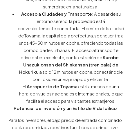
sumergirse en la naturaleza.
Acceso a Ciudades y Transporte:
A pesar de su
entorno sereno, la propiedad está
convenientemente conectada. El centro de la ciudad
de Toyama, la capital de la prefectura, se encuentra a
unos 45-50 minutos en coche, ofreciendo todas las
comodidades urbanas. El acceso al transporte
principal es excelente, con la estación de
Kurobe-
Unazukionsen del Shinkansen (tren bala) de
Hokuriku
a solo 12 minutos en coche, conectándole
con Tokio en un viaje rápido y eficiente.
El
Aeropuerto de Toyama
está a menos de una
hora, con vuelos nacionales e internacionales, lo que
facilita el acceso para visitantes extranjeros.
Potencial de Inversión y un Estilo de Vida Idílico
Para los inversores, el bajo precio de entrada combinado
con la proximidad a destinos turísticos de primer nivel