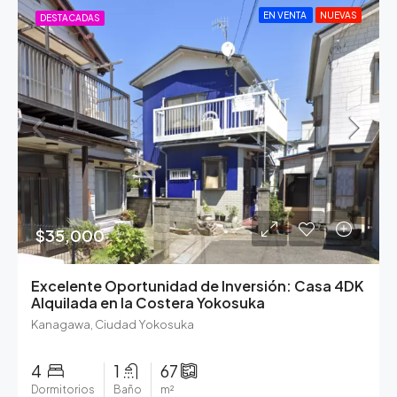
EN VENTA
NUEVAS
DESTACADAS
$35,000
Excelente Oportunidad de Inversión: Casa 4DK
Alquilada en la Costera Yokosuka
Kanagawa, Ciudad Yokosuka
4
1
67
Dormitorios
Baño
m²