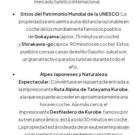
mercado turístico internacional.
Sitios del Patrimonio Mundial de la UNESCO:
La
propiedad se encuentra a una distancia razonable en
coche de los mundialmente famosos pueblos
de
Gokayama
(aprox. 75 minutos en coche)
y
Shirakawa-go
(aprox. 90 minutos en coche). Estos
pueblos con sus casas de estilo Gassho-zukuri son
un gran atractivo para los turistas durante todo el
año.
Alpes Japoneses y Naturaleza
Espectacular:
Conviértase en la puerta de entrada a
la impresionante
Ruta Alpina de Tateyama Kurobe
,
a la que se puede acceder en aproximadamente una
hora en coche. Aún más cerca, el
impresionante
Desfiladero de Kurobe
, famoso por
su tren panorámico, está a solo 30 minutos en coche.
La propiedad está rodeada de un exuberante paisaje
rural, perfecto para el senderismo, el ciclismo y