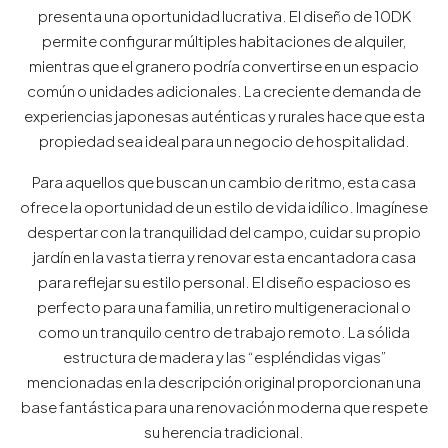
presenta una oportunidad lucrativa. El diseño de 10DK
permite configurar múltiples habitaciones de alquiler,
mientras que el granero podría convertirse en un espacio
común o unidades adicionales. La creciente demanda de
experiencias japonesas auténticas y rurales hace que esta
propiedad sea ideal para un negocio de hospitalidad.
Para aquellos que buscan un cambio de ritmo, esta casa
ofrece la oportunidad de un estilo de vida idílico. Imagínese
despertar con la tranquilidad del campo, cuidar su propio
jardín en la vasta tierra y renovar esta encantadora casa
para reflejar su estilo personal. El diseño espacioso es
perfecto para una familia, un retiro multigeneracional o
como un tranquilo centro de trabajo remoto. La sólida
estructura de madera y las “espléndidas vigas”
mencionadas en la descripción original proporcionan una
base fantástica para una renovación moderna que respete
su herencia tradicional.