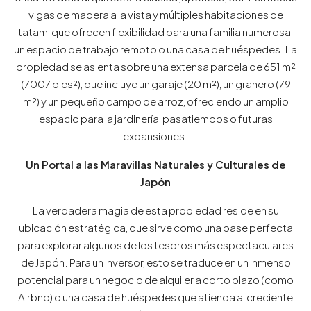
vigas de madera a la vista y múltiples habitaciones de
tatami que ofrecen flexibilidad para una familia numerosa,
un espacio de trabajo remoto o una casa de huéspedes. La
propiedad se asienta sobre una extensa parcela de 651 m²
(7007 pies²), que incluye un garaje (20 m²), un granero (79
m²) y un pequeño campo de arroz, ofreciendo un amplio
espacio para la jardinería, pasatiempos o futuras
expansiones.
Un Portal a las Maravillas Naturales y Culturales de
Japón
La verdadera magia de esta propiedad reside en su
ubicación estratégica, que sirve como una base perfecta
para explorar algunos de los tesoros más espectaculares
de Japón. Para un inversor, esto se traduce en un inmenso
potencial para un negocio de alquiler a corto plazo (como
Airbnb) o una casa de huéspedes que atienda al creciente