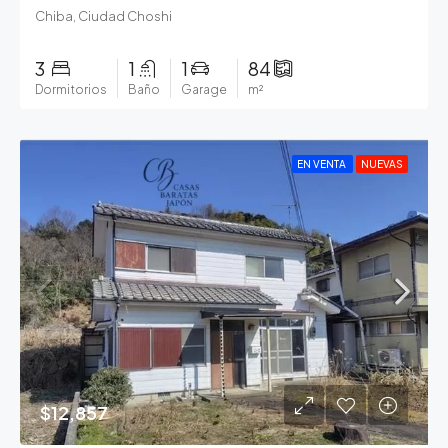
Chiba, Ciudad Choshi
3
1
1
84
Dormitorios
Baño
Garage
m²
EN VENTA
NUEVAS
$12,857