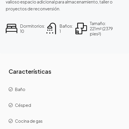
valioso espacio adicional para almacenamiento, taller o
proyectos de reconversión.
Tamaño:
Dormitorios:
Baños:
221 m² (2379
10
1
pies²)
Características
Baño
Césped
Cocina de gas