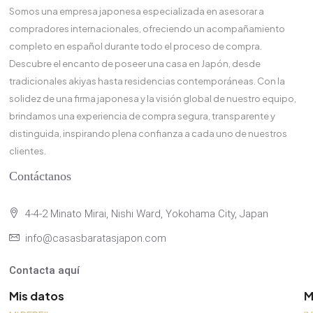
Somos una empresa japonesa especializada en asesorar a
compradores internacionales, ofreciendo un acompañamiento
completo en español durante todo el proceso de compra.
Descubre el encanto de poseer una casa en Japón, desde
tradicionales akiyas hasta residencias contemporáneas. Con la
solidez de una firma japonesa y la visión global de nuestro equipo,
brindamos una experiencia de compra segura, transparente y
distinguida, inspirando plena confianza a cada uno de nuestros
clientes.
Contáctanos
4-4-2 Minato Mirai, Nishi Ward, Yokohama City, Japan
info@casasbaratasjapon.com
Contacta aquí
Mis datos
M