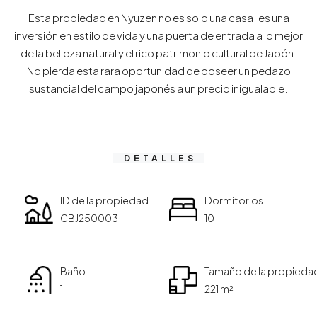
Esta propiedad en Nyuzen no es solo una casa; es una
inversión en estilo de vida y una puerta de entrada a lo mejor
de la belleza natural y el rico patrimonio cultural de Japón.
No pierda esta rara oportunidad de poseer un pedazo
sustancial del campo japonés a un precio inigualable.
DETALLES
ID de la propiedad
Dormitorios
CBJ250003
10
Baño
Tamaño de la propieda
1
221 m²