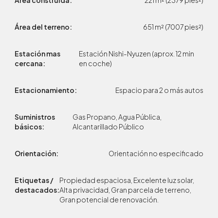
Área del terreno:
651 m² (7007 pies²)
Estación mas
Estación Nishi-Nyuzen (aprox. 12 min
cercana:
en coche)
Estacionamiento:
Espacio para 2 o más autos
Suministros
Gas Propano, Agua Pública,
básicos:
Alcantarillado Público
Orientación:
Orientación no especificado
Etiquetas /
Propiedad espaciosa, Excelente luz solar,
destacados:
Alta privacidad, Gran parcela de terreno,
Gran potencial de renovación.