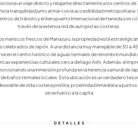
porciona un viaje directo y relajante directamente a los centros d
 la tranquilidad junto al mar con la accesibilidad metropolitana. 
centros de tránsito y el Aeropuerto Internacional de Haneda son 
través de la extensa red de autopistas costeras.
 los mariscos frescos de Manazuru, la propiedad está estratégic
ás celebrados de Japón. A una distancia muy manejable de 30 a 45 
 en el centro turístico de aguas termales de renombre mundial 
 ricas experiencias culturales cerca del lago Ashi. Además, el im
porcionando una inmersión profunda en la herencia samurái de J
de baños termales locales. Esta ubicación es un verdadero tesoro
eable de vida costera prístina, proximidad inmediata a puntos d
sin esfuerzo a la capita
DETALLES