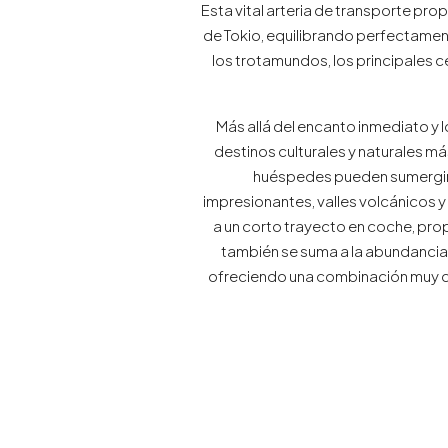
Esta vital arteria de transporte pro
de Tokio, equilibrando perfectamente
los trotamundos, los principales 
Más allá del encanto inmediato y
destinos culturales y naturales m
huéspedes pueden sumergirse
impresionantes, valles volcánicos y
a un corto trayecto en coche, pro
también se suma a la abundancia 
ofreciendo una combinación muy des