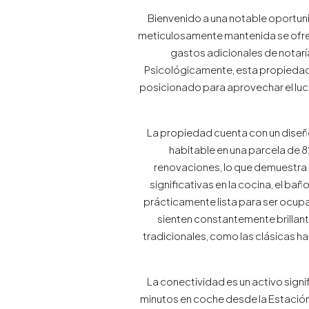
Bienvenido a una notable oportun
meticulosamente mantenida se ofrec
gastos adicionales de nota
Psicológicamente, esta propiedad r
posicionado para aprovechar el luc
La propiedad cuenta con un diseño
habitable en una parcela de 8
renovaciones, lo que demuestra u
significativas en la cocina, el bañ
prácticamente lista para ser ocupad
sienten constantemente brilla
tradicionales, como las clásicas 
La conectividad es un activo signi
minutos en coche desde la Estación 