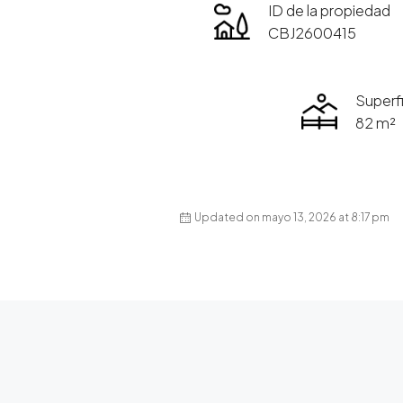
ID de la propiedad
CBJ2600415
Superfi
82 m²
Updated on mayo 13, 2026 at 8:17 pm