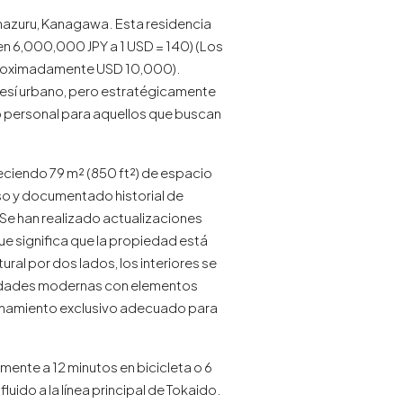
nazuru, Kanagawa. Esta residencia
n 6,000,000 JPY a 1 USD = 140) (Los
proximadamente USD 10,000).
enesí urbano, pero estratégicamente
o personal para aquellos que buscan
eciendo 79 m² (850 ft²) de espacio
nso y documentado historial de
 Se han realizado actualizaciones
 que significa que la propiedad está
ral por dos lados, los interiores se
didades modernas con elementos
ionamiento exclusivo adecuado para
mente a 12 minutos en bicicleta o 6
ido a la línea principal de Tokaido.