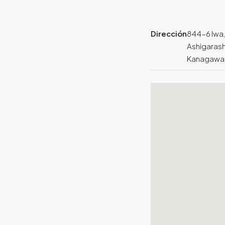
Dirección
844-6 Iwa,
Ashigarash
Kanagawa,