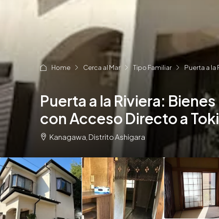
Home
Cerca al Mar
Tipo Familiar
Puerta a la
Puerta a la Riviera: Bien
con Acceso Directo a Tok
Kanagawa, Distrito Ashigara