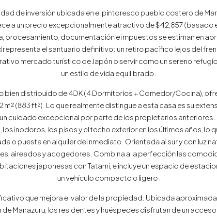
idad de inversión ubicada en el pintoresco pueblo costero de Ma
e a un precio excepcionalmente atractivo de $42,857 (basado e
ría, procesamiento, documentación e impuestos se estiman en a
epresenta el santuario definitivo: un retiro pacífico lejos del fr
rativo mercado turístico de Japón o servir como un sereno refugi
un estilo de vida equilibrado.
 bien distribuido de 4DK (4 Dormitorios + Comedor/Cocina), ofr
2 m² (883 ft²). Lo que realmente distingue a esta casa es su exte
n cuidado excepcional por parte de los propietarios anteriores.
o, los inodoros, los pisos y el techo exterior en los últimos años, lo
a o puesta en alquiler de inmediato. Orientada al sur y con luz natu
ntes, aireados y acogedores. Combina a la perfección las como
habitaciones japonesas con Tatami, e incluye un espacio de estac
un vehículo compacto o ligero.
ficativo que mejora el valor de la propiedad. Ubicada aproximada
de Manazuru, los residentes y huéspedes disfrutan de un acceso flu