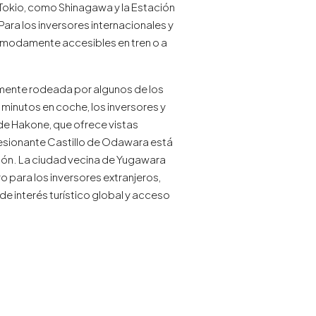
e Tokio, como Shinagawa y la Estación
Para los inversores internacionales y
cómodamente accesibles en tren o a
amente rodeada por algunos de los
minutos en coche, los inversores y
de Hakone, que ofrece vistas
presionante Castillo de Odawara está
apón. La ciudad vecina de Yugawara
 para los inversores extranjeros,
e interés turístico global y acceso