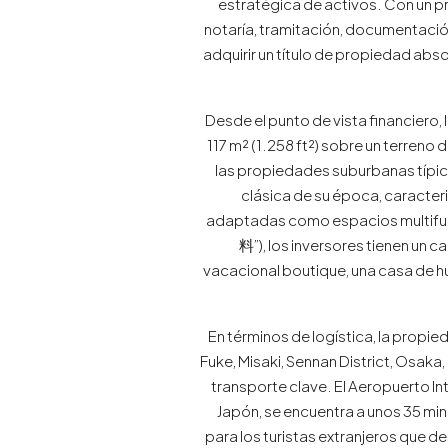
estratégica de activos. Con un p
notaría, tramitación, documentaci
adquirir un título de propiedad abs
Desde el punto de vista financiero,
117 m² (1.258 ft²) sobre un terreno
las propiedades suburbanas típic
clásica de su época, caracteri
adaptadas como espacios multif
料”), los inversores tienen un c
vacacional boutique, una casa de hu
En términos de logística, la propi
Fuke, Misaki, Sennan District, Osaka,
transporte clave. El Aeropuerto Int
Japón, se encuentra a unos 35 min
para los turistas extranjeros que d