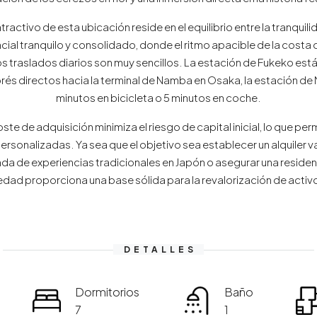
atractivo de esta ubicación reside en el equilibrio entre la tranquil
ncial tranquilo y consolidado, donde el ritmo apacible de la costa 
traslados diarios son muy sencillos. La estación de Fukeko está 
xprés directos hacia la terminal de Namba en Osaka, la estación de
minutos en bicicleta o 5 minutos en coche.
coste de adquisición minimiza el riesgo de capital inicial, lo que p
personalizadas. Ya sea que el objetivo sea establecer un alquiler 
 de experiencias tradicionales en Japón o asegurar una residenc
edad proporciona una base sólida para la revalorización de activo
DETALLES
Dormitorios
Baño
7
1