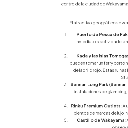
centro de la ciudad de Wakayama 
El atractivo geográfico se ve
Puerto de Pesca de Fu
inmediato a actividades ma
Kada y las Islas Tomog
pueden tomar un ferry corto h
de ladrillo rojo. Estas ruina
Stu
Sennan Long Park (Sennan 
instalaciones de glamping, 
Rinku Premium Outlets
: A
cientos de marcas de lujo i
Castillo de Wakayama
:
observac