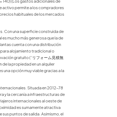
= 140) (Los gastos adicionales de
e activo permite a los compradores
s precios habituales de los mercados
as. Con una superficie construida de
cial es mucho más generosa que la de
antas cuenta con una distribución
 para alojamiento tradicional o
 renovación gratuito (“リフォーム見積無
n de la propiedad en un alquiler
s una opción muy viable gracias a la
internacionales. Situada en 2012-78
ra y la cercanía a infraestructuras de
viajeros internacionales al oeste de
 proximidad es sumamente atractiva
e sus puntos de salida. Asimismo, el