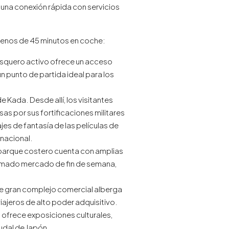
una conexión rápida con servicios
 menos de 45 minutos en coche:
pesquero activo ofrece un acceso
n punto de partida ideal para los
e Kada. Desde allí, los visitantes
as por sus fortificaciones militares
ajes de fantasía de las películas de
rnacional.
 parque costero cuenta con amplias
 animado mercado de fin de semana,
ste gran complejo comercial alberga
iajeros de alto poder adquisitivo.
I ofrece exposiciones culturales,
eudal de Japón.