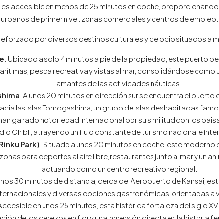
es accesible en menos de 25 minutos en coche, proporcionando 
urbanos de primer nivel, zonas comerciales y centros de empleo.
 reforzado por diversos destinos culturales y de ocio situados a
ke
: Ubicado a solo 4 minutos a pie de la propiedad, este puerto 
rítimas, pesca recreativa y vistas al mar, consolidándose como u
amantes de las actividades náuticas.
ashima
: A unos 20 minutos en dirección sur se encuentra el puerto d
acia las islas Tomogashima, un grupo de islas deshabitadas famos
s han ganado notoriedad internacional por su similitud con los pais
dio Ghibli, atrayendo un flujo constante de turismo nacional e inte
Rinku Park)
: Situado a unos 20 minutos en coche, este moderno
zonas para deportes al aire libre, restaurantes junto al mar y un
actuando como un centro recreativo regional.
 unos 30 minutos de distancia, cerca del Aeropuerto de Kansai, e
nternacionales y diversas opciones gastronómicas, orientadas a v
 Accesible en unos 25 minutos, esta histórica fortaleza del siglo XV
ión de los cerezos en flor y una inmersión directa en la historia f