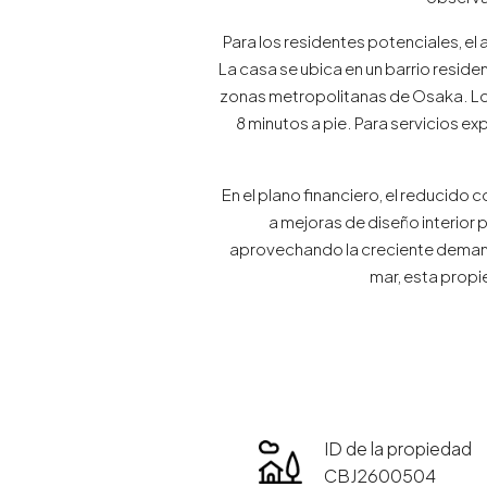
Para los residentes potenciales, el 
La casa se ubica en un barrio reside
zonas metropolitanas de Osaka. Los 
8 minutos a pie. Para servicios e
En el plano financiero, el reducido 
a mejoras de diseño interior 
aprovechando la creciente demanda
mar, esta propi
ID de la propiedad
CBJ2600504