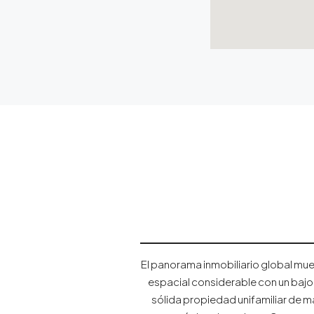
El panorama inmobiliario global mue
espacial considerable con un bajo 
sólida propiedad unifamiliar de 