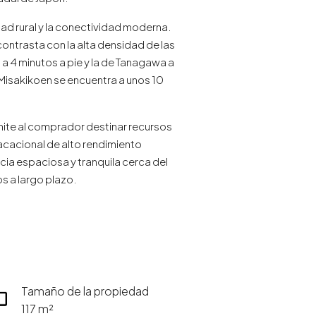
idad rural y la conectividad moderna.
contrasta con la alta densidad de las
a 4 minutos a pie y la de Tanagawa a
 Misakikoen se encuentra a unos 10
ermite al comprador destinar recursos
vacacional de alto rendimiento
ia espaciosa y tranquila cerca del
s a largo plazo.
Tamaño de la propiedad
117 m²