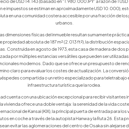
recio de USD 14.143 (basado en “1.980.000 JPY” a razón de 1 USD 
ón e impuestos se estiman en aproximadamente USD 10.000), est
oluta en una comunidad costera accesible por una fracción de lo
urbanos.
 las dimensiones físicas del inmueble resultan sumamente práctic
 de propiedad absoluta de 187 m² (2.013 ft²), la distribución espa
as. Construida en agosto de 1973, esta casa de madera de dos pl
zada por múltiples estancias versátiles que pueden ser utilizadas
uncionales modernos. Dado que se ofrece un presupuesto de
amino claro para evaluar los costes de actualización. La conversió
éspedes compartida o un retiro especializado para teletrabajo e
infraestructura turística que la rodea.
edad cuenta con una ubicación excepcional para recibir visitantes 
 la vivienda ofrece una doble ventaja: la serenidad de la vida coste
ernacional de Kansai (KIX), la principal puerta de entrada para los 
utos en coche a través de la autopista Hanwa y la Ruta 26. Esta
esean evitar las aglomeraciones del centro de Osaka sin alejarse d