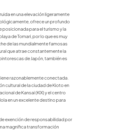
truida en una elevación ligeramente
sicológicamente, ofrece un profundo
osicionada para el turismo y la
 playa de Tomari, por lo que es muy
oche de las mundialmente famosas
tural que atrae constantemente la
 pintorescas de Japón, también es
ntiene razonablemente conectada.
ón cultural de la ciudad de Kioto en
ional de Kansai (KIX) y el centro
ola en un excelente destino para
 de exención de responsabilidad por
 una magnífica transformación