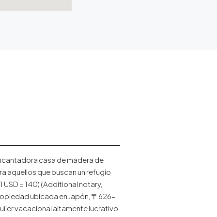
a encantadora casa de madera de
ra aquellos que buscan un refugio
 USD = 140) (Additional notary,
propiedad ubicada en Japón, 〒626-
iler vacacional altamente lucrativo