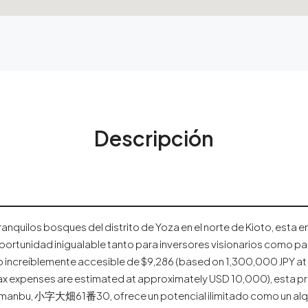
Descripción
ranquilos bosques del distrito de Yoza en el norte de Kioto, est
portunidad inigualable tanto para inversores visionarios como pa
 increíblemente accesible de $9,286 (based on 1,300,000 JPY at 1
ax expenses are estimated at approximately USD 10,000), esta 
kumanbu, 小字大畑61番30, ofrece un potencial ilimitado como un alqu