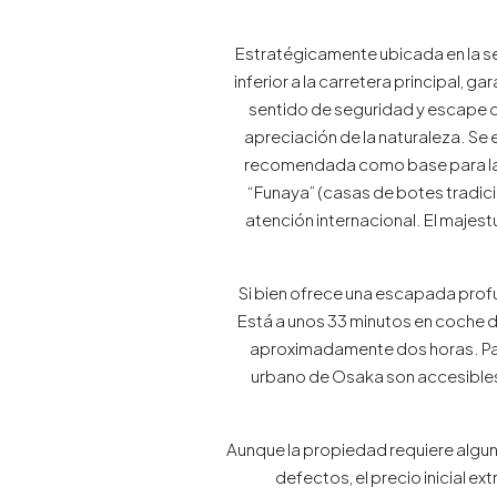
Estratégicamente ubicada en la sec
inferior a la carretera principal,
sentido de seguridad y escape 
apreciación de la naturaleza. Se e
recomendada como base para la p
“Funaya” (casas de botes tradici
atención internacional. El majes
Si bien ofrece una escapada pro
Está a unos 33 minutos en coche de 
aproximadamente dos horas. Para 
urbano de Osaka son accesibles 
Aunque la propiedad requiere algun
defectos, el precio inicial 