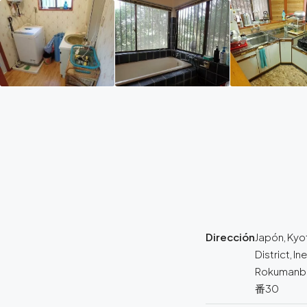
Dirección
Japón, Kyo
District, Ine
Rokuman
番30