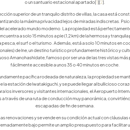
o un santuario estacional apartado[
1
][
2
].
ción superior de un tranquilo distrito de villas, la casa está cons
 garantizando la máxima privacidad lejos de miradas indiscretas. P
del acelerado mundo moderno. La propiedad está perfectamente p
ncuentra a solo 15 minutos a pie (1,2 km) de la hermosa y tranquila
esca, el surf o el turismo. Además, está a solo 10 minutos en c
onales) de Ine, un destino turístico profundamente histórico y cul
tuoso Amanohashidate, famoso por ser una de las tres vistas más
fácilmente accesible a unos 35 o 40 minutos en coche.
fundamente pacífica rodeada de naturaleza, la propiedad se ma
la estación de Iwatakiguchi, y se puede llegar al bullicioso coraz
los inversores y visitantes internacionales, el Aeropuerto Internac
a través de una ruta de conducción muy panorámica, convirtiénd
escapadas de fin de semana.
as renovaciones y se vende en su condición actual con cláusulas
extremadamente bajo permite un amplio presupuesto para facilitar