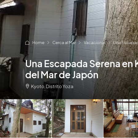
Home
Cerca al Mar
Vacacional
Una Escapada
Una Escapada Serena en Ki
del Mar de Japón
Kyoto, Distrito Yoza