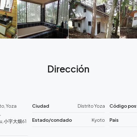
Dirección
to, Yoza
Ciudad
Distrito Yoza
Código pos
,
Estado/condado
Kyoto
Pais
bu, 小字大畑61