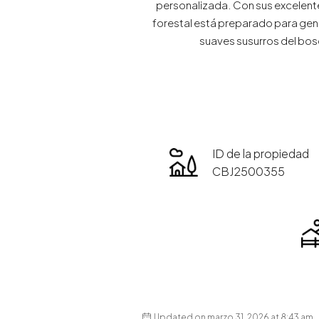
personalizada. Con sus excelentes
forestal está preparado para gen
suaves susurros del bosq
ID de la propiedad
CBJ2500355
Updated on marzo 31, 2026 at 8:43 am