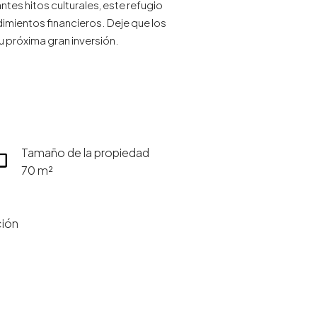
tes hitos culturales, este refugio
mientos financieros. Deje que los
u próxima gran inversión.
Tamaño de la propiedad
70 m²
ción