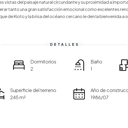
 vistas del paisaje natural circundante y su proximidad a importan
erar tanto una gran satisfacción emocional como excelentes rendi
ue de Kioto y la brisa del océano cercano le den la bienvenida a s
DETALLES
Dormitorios
Baño
2
1
Superficie del terreno
Año de construc
245 m²
1986/07