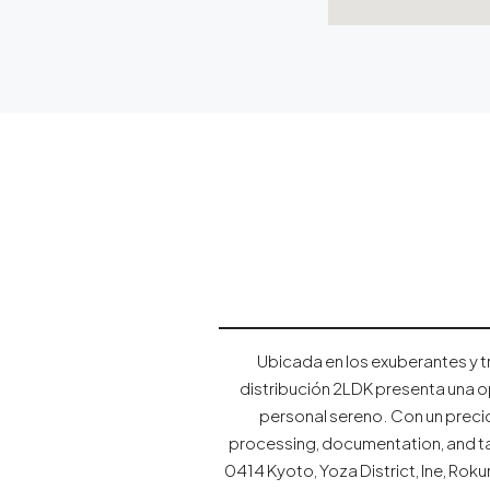
Ubicada en los exuberantes y t
distribución 2LDK presenta una o
personal sereno. Con un precio
processing, documentation, and t
0414 Kyoto, Yoza District, Ine, Ro