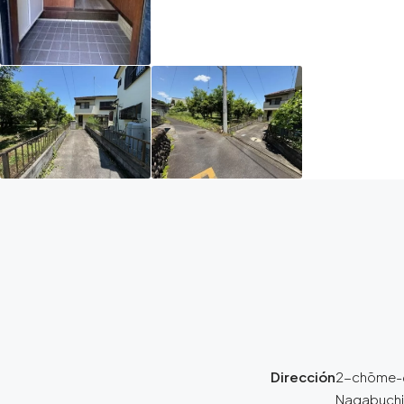
Dirección
2-chōme-
Nagabuchi,