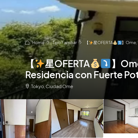
Home
Tipo Familiar
【
星OFERTA
】Ome, To
【
星OFERTA
】Ome,
Residencia con Fuerte Pot
Tokyo, Ciudad Ome