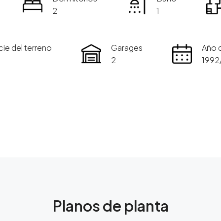
2
1
cie del terreno
Garages
Año 
2
1992
Planos de planta