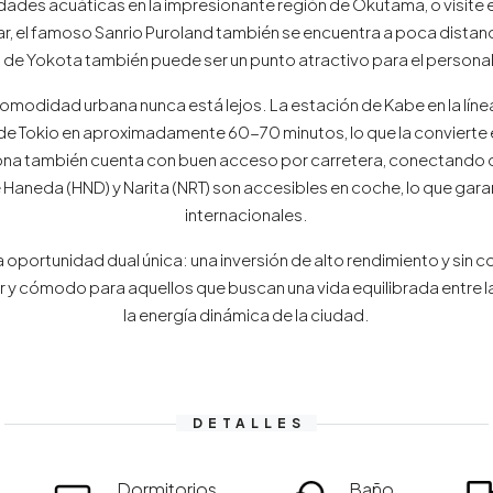
vidades acuáticas en la impresionante región de Okutama, o visit
liar, el famoso Sanrio Puroland también se encuentra a poca distan
 de Yokota también puede ser un punto atractivo para el persona
 comodidad urbana nunca está lejos. La estación de Kabe en la lín
o de Tokio en aproximadamente 60-70 minutos, lo que la convierte 
 zona también cuenta con buen acceso por carretera, conectando c
Haneda (HND) y Narita (NRT) son accesibles en coche, lo que garan
internacionales.
oportunidad dual única: una inversión de alto rendimiento y sin 
r y cómodo para aquellos que buscan una vida equilibrada entre la 
la energía dinámica de la ciudad.
DETALLES
Dormitorios
Baño