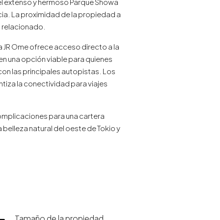
e el extenso y hermoso Parque Showa
cia. La proximidad de la propiedad a
l relacionado.
ea JR Ome ofrece acceso directo a la
en una opción viable para quienes
on las principales autopistas. Los
tiza la conectividad para viajes
complicaciones para una cartera
belleza natural del oeste de Tokio y
Tamaño de la propiedad