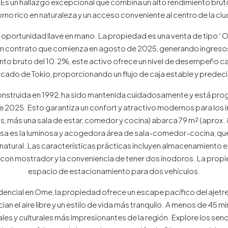
Es un hallazgo excepcional que combina un alto rendimiento bruto
rno rico en naturaleza y un acceso conveniente al centro de la ci
na oportunidad llave en mano. La propiedad es una venta de tipo “
un contrato que comienza en agosto de 2025, generando ingresos 
nto bruto del 10.2%, este activo ofrece un nivel de desempeño cad
cado de Tokio, proporcionando un flujo de caja estable y predeci
onstruida en 1992, ha sido mantenida cuidadosamente y está pr
de 2025. Esto garantiza un confort y atractivo modernos para los in
s, más una sala de estar, comedor y cocina) abarca 79 m² (aprox. 
sa es la luminosa y acogedora área de sala-comedor-cocina, que
z natural. Las características prácticas incluyen almacenamiento
al con mostrador y la conveniencia de tener dos inodoros. La prop
espacio de estacionamiento para dos vehículos.
idencial en Ome, la propiedad ofrece un escape pacífico del ajetre
an el aire libre y un estilo de vida más tranquilo. A menos de 45
ales y culturales más impresionantes de la región. Explore los se