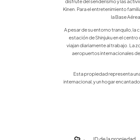
disfrute del senderismo y las acti
Kinen. Para el entretenimiento fami
la Base Aérea
A pesar de su entorno tranquilo, la
estación de Shinjuku en el centr
viajan diariamente al trabajo. La
aeropuertos internacionales de 
Esta propiedad representa una 
internacional, y un hogar encantado
ID de la propiedad