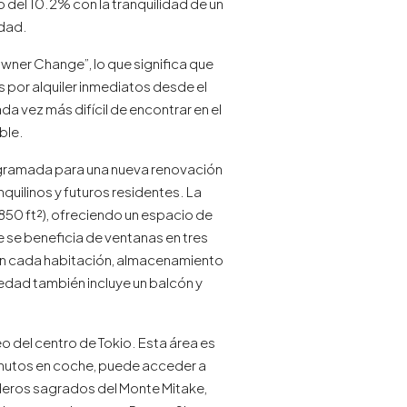
 del 10.2% con la tranquilidad de un
udad.
Owner Change”, lo que significa que
por alquiler inmediatos desde el
a vez más difícil de encontrar en el
ble.
ogramada para una nueva renovación
quilinos y futuros residentes. La
850 ft²), ofreciendo un espacio de
 se beneficia de ventanas en tres
 en cada habitación, almacenamiento
iedad también incluye un balcón y
o del centro de Tokio. Esta área es
 minutos en coche, puede acceder a
nderos sagrados del Monte Mitake,