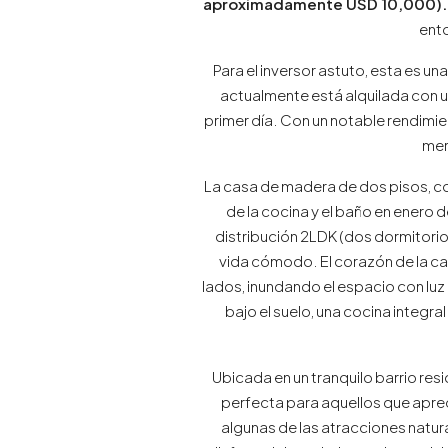
aproximadamente USD 10,000)
.
ento
Para el inversor astuto, esta es u
actualmente está alquilada con 
primer día. Con un notable rendimie
mer
La casa de madera de dos pisos, c
de la cocina y el baño en enero 
distribución 2LDK (dos dormitorio
vida cómodo. El corazón de la ca
lados, inundando el espacio con lu
bajo el suelo, una cocina integr
Ubicada en un tranquilo barrio res
perfecta para aquellos que apreci
algunas de las atracciones natur