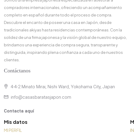
Somos una empresa japonesa especializada en asesorar a
compradores internacionales, ofreciendo un acompañamiento
completo en español durante todo el proceso de compra.
Descubre el encanto de poseer una casa en Japón, desde
tradicionales akiyas hasta residencias contemporáneas. Con la
solidez de una firma japonesa y la visión global de nuestro equipo,
brindamos una experiencia de compra segura, transparente y
distinguida, inspirando plena confianza a cada uno de nuestros
clientes.
Contáctanos
4-4-2 Minato Mirai, Nishi Ward, Yokohama City, Japan
info@casasbaratasjapon.com
Contacta aquí
Mis datos
M
MI PERFIL
I