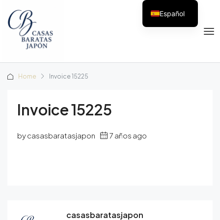
Español
Home
Invoice 15225
Invoice 15225
by casasbaratasjapon
7 años ago
casasbaratasjapon