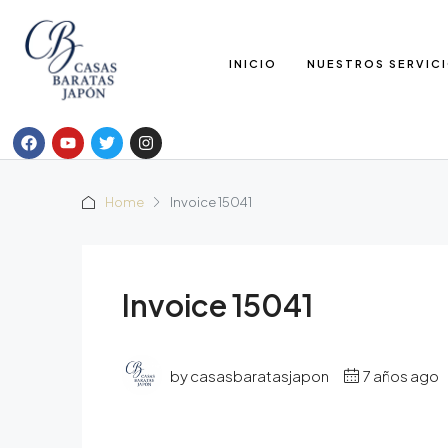
INICIO
NUESTROS SERVIC
Home
Invoice 15041
Invoice 15041
by casasbaratasjapon
7 años ago