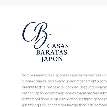
Somos una empresa japonesa especializada en aseso
internacionales, ofreciendo un acompañamiento com
durante todo el proceso de compra. Descubre el enca
casa en Japón, desde tradicionales akiyas hasta reside
contemporáneas. Con la solidez de una firma japonesa y
nuestro equipo, brindamos una experiencia de compra