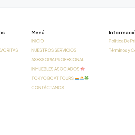
os
Menú
Informaci
INICIO
Política De P
AVORITAS
NUESTROS SERVICIOS
Términos y C
ASESSORIA PROFESIONAL
INMUEBLES ASOCIADOS
TOKYO BOAT TOURS
CONTÁCTANOS