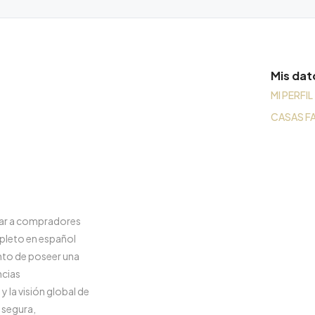
Mis dat
MI PERFIL
CASAS F
rar a compradores
pleto en español
nto de poseer una
ncias
 la visión global de
 segura,