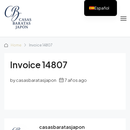
Español
Home
Invoice 14807
Invoice 14807
by casasbaratasjapon
7 años ago
casasbaratasjapon