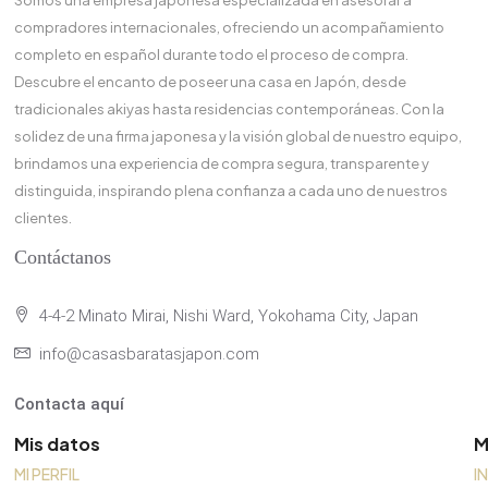
Somos una empresa japonesa especializada en asesorar a
compradores internacionales, ofreciendo un acompañamiento
completo en español durante todo el proceso de compra.
Descubre el encanto de poseer una casa en Japón, desde
tradicionales akiyas hasta residencias contemporáneas. Con la
solidez de una firma japonesa y la visión global de nuestro equipo,
brindamos una experiencia de compra segura, transparente y
distinguida, inspirando plena confianza a cada uno de nuestros
clientes.
Contáctanos
4-4-2 Minato Mirai, Nishi Ward, Yokohama City, Japan
info@casasbaratasjapon.com
Contacta aquí
Mis datos
M
MI PERFIL
I