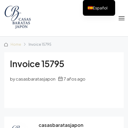
Español
Home
Invoice 15795
Invoice 15795
by casasbaratasjapon
7 años ago
casasbaratasjapon