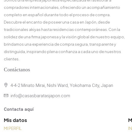
Somos una empresa japonesa especializada en asesorar a
compradores internacionales, ofreciendo un acompañamiento
completo en español durante todo el proceso de compra.
Descubre el encanto de poseer una casa en Japón, desde
tradicionales akiyas hasta residencias contemporáneas. Con la
solidez de una firma japonesa y la visión global de nuestro equipo,
brindamos una experiencia de compra segura, transparente y
distinguida, inspirando plena confianza a cada uno de nuestros
clientes.
Contáctanos
4-4-2 Minato Mirai, Nishi Ward, Yokohama City, Japan
info@casasbaratasjapon.com
Contacta aquí
Mis datos
M
MI PERFIL
I