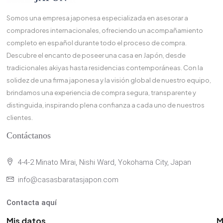
Somos una empresa japonesa especializada en asesorar a
compradores internacionales, ofreciendo un acompañamiento
completo en español durante todo el proceso de compra.
Descubre el encanto de poseer una casa en Japón, desde
tradicionales akiyas hasta residencias contemporáneas. Con la
solidez de una firma japonesa y la visión global de nuestro equipo,
brindamos una experiencia de compra segura, transparente y
distinguida, inspirando plena confianza a cada uno de nuestros
clientes.
Contáctanos
4-4-2 Minato Mirai, Nishi Ward, Yokohama City, Japan
info@casasbaratasjapon.com
Contacta aquí
Mis datos
M