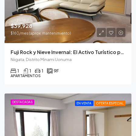
$39,928
$160/mes (aprox. mantenimiento)
Fuji Rock y Nieve Invernal: El Activo Turístico para Todo el Año.
Niigata, Distrito Minami Uonuma
1
1
1
9F
APARTAMENTOS
DESTACADAS
EN VENTA
OFERTA ESPECIAL