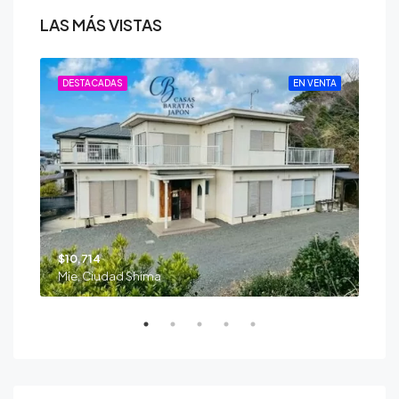
LAS MÁS VISTAS
ENTA
DESTACADAS
EN VENTA
DE
$10,714
$39
Mie, Ciudad Shima
Nii