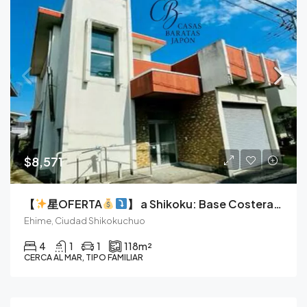
$8,571
【
星OFERTA
】 a Shikoku: Base Costera Asequible en Ehime
Ehime, Ciudad Shikokuchuo
4
1
1
118
m²
CERCA AL MAR, TIPO FAMILIAR