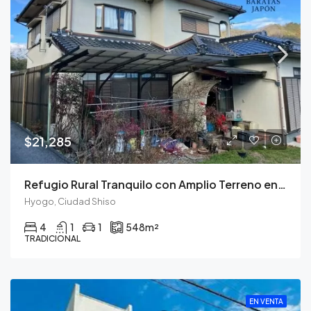
$21,285
Refugio Rural Tranquilo con Amplio Terreno en Shiso, Hyogo
Hyogo, Ciudad Shiso
4
1
1
548
m²
TRADICIONAL
EN VENTA