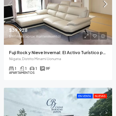
$39,928
$160/mes (aprox. mantenimiento)
Fuji Rock y Nieve Invernal: El Activo Turístico para Todo el Año.
Niigata, Distrito Minami Uonuma
1
1
1
9F
APARTAMENTOS
EN VENTA
NUEVAS