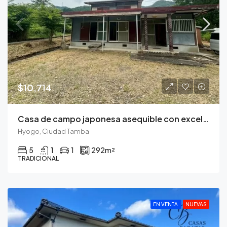
$10,714
Casa de campo japonesa asequible con excelente acceso a Osaka y Kobe
Hyogo, Ciudad Tamba
5
1
1
292
m²
TRADICIONAL
EN VENTA
NUEVAS