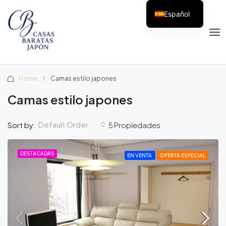
Español
Home
Camas estilo japones
Camas estilo japones
Default Order
Sort by:
5 Propiedades
DESTACADAS
EN VENTA
OFERTA ESPECIAL