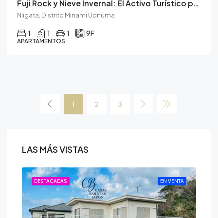
Fuji Rock y Nieve Invernal: El Activo Turístico para Todo el Año.
Niigata, Distrito Minami Uonuma
1
1
1
9F
APARTAMENTOS
1
2
3
LAS MÁS VISTAS
ENTA
DESTACADAS
EN VENTA
DE