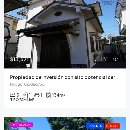
$13,571
Propiedad de inversión con alto potencial cerca del Castillo de Himeji
Hyogo, Ciudad Ako
5
1
1
134
m²
TIPO FAMILIAR
DESTACADAS
EN VENTA
NUEVAS