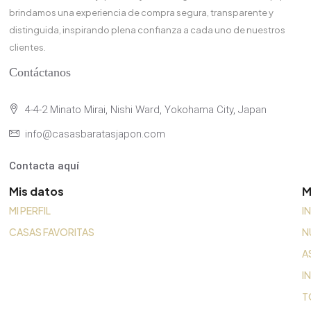
brindamos una experiencia de compra segura, transparente y
distinguida, inspirando plena confianza a cada uno de nuestros
clientes.
Contáctanos
4-4-2 Minato Mirai, Nishi Ward, Yokohama City, Japan
info@casasbaratasjapon.com
Contacta aquí
Mis datos
M
MI PERFIL
I
CASAS FAVORITAS
N
A
I
T