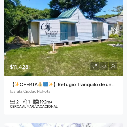
$11,428
【
OFERTA
】Refugio Tranquilo de una Sola Planta Cerca de la Costa de Ibaraki
Ibaraki, Ciudad Hokota
2
1
192
m²
CERCA AL MAR, VACACIONAL