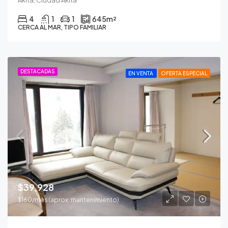
4
1
1
645
m²
CERCA AL MAR, TIPO FAMILIAR
DESTACADAS
EN VENTA
OFERTA ESPECIAL
$39,928
$160/mes (aprox. mantenimiento)