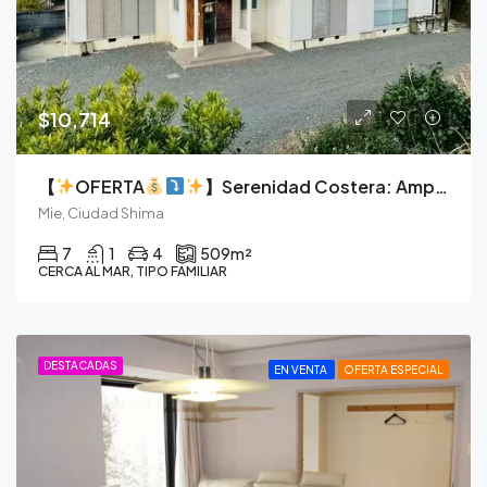
$10,714
【
OFERTA
】Serenidad Costera: Amplia Finca de Hormigón de 7 Dormitorios en Shima
Mie, Ciudad Shima
7
1
4
509
m²
CERCA AL MAR, TIPO FAMILIAR
DESTACADAS
EN VENTA
OFERTA ESPECIAL