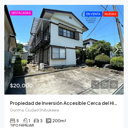
DESTACADAS
EN VENTA
NUEVAS
$20,000
Propiedad de Inversión Accesible Cerca del Histórico Ikaho Onsen
Gunma, Ciudad Shibukawa
5
1
3
200
m²
TIPO FAMILIAR