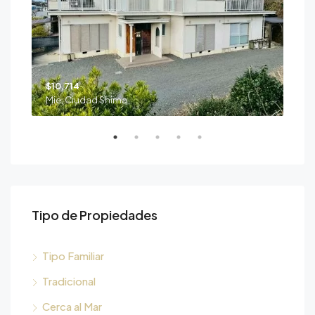
$10,714
$39
Mie, Ciudad Shima
Nii
Tipo de Propiedades
Tipo Familiar
Tradicional
Cerca al Mar