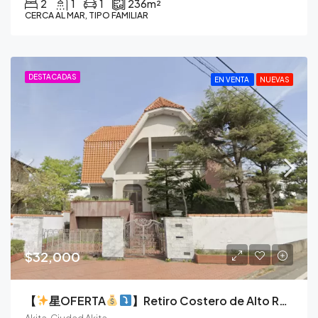
2
1
1
236
m²
CERCA AL MAR, TIPO FAMILIAR
DESTACADAS
EN VENTA
NUEVAS
$32,000
【
星OFERTA
】Retiro Costero de Alto Rendimiento: Un Lienzo en Blanco en Akita
Akita, Ciudad Akita