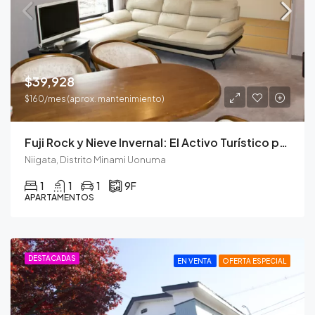
$39,928
$160/mes (aprox. mantenimiento)
Fuji Rock y Nieve Invernal: El Activo Turístico para Todo el Año.
Niigata, Distrito Minami Uonuma
1
1
1
9F
APARTAMENTOS
DESTACADAS
EN VENTA
OFERTA ESPECIAL