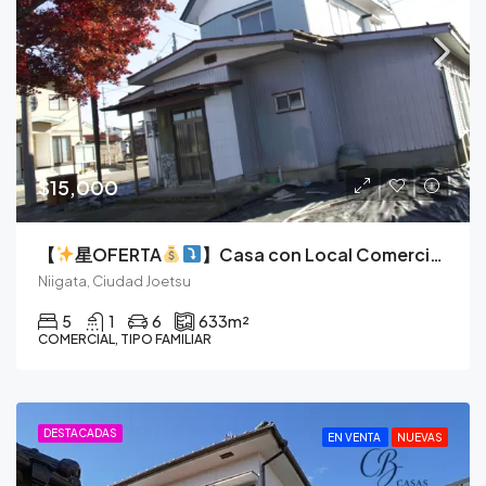
$15,000
【
星OFERTA
】Casa con Local Comercial en Esquina, Vive y Emprende en el Corazón de Soneda.
Niigata, Ciudad Joetsu
5
1
6
633
m²
COMERCIAL, TIPO FAMILIAR
DESTACADAS
EN VENTA
NUEVAS