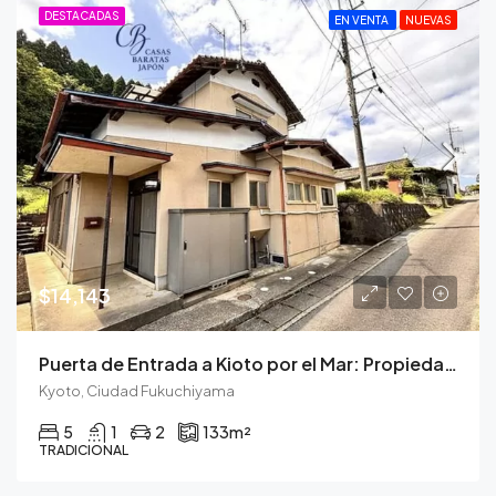
DESTACADAS
EN VENTA
NUEVAS
$14,143
Puerta de Entrada a Kioto por el Mar: Propiedad con Carácter y Prometedor Potencial de Alquiler
Kyoto, Ciudad Fukuchiyama
5
1
2
133
m²
TRADICIONAL