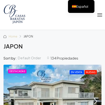
Español
Home
JAPON
JAPON
Default Order
Sort by:
134 Propiedades
DESTACADAS
EN VENTA
NUEVAS