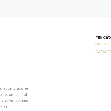
Mis dat
MI PERFIL
CASAS F
rar a compradores
pleto en español
nto de poseer una
ncias