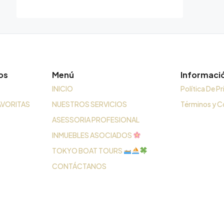
os
Menú
Informaci
INICIO
Política De P
AVORITAS
NUESTROS SERVICIOS
Términos y C
ASESSORIA PROFESIONAL
INMUEBLES ASOCIADOS
TOKYO BOAT TOURS
CONTÁCTANOS