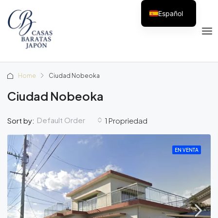
Español
Home
Ciudad Nobeoka
Ciudad Nobeoka
Default Order
Sort by:
1 Propriedad
EN VENTA