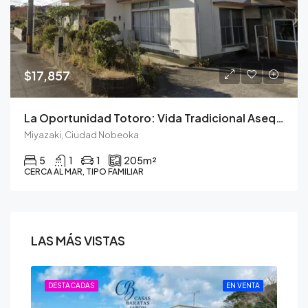
$17,857
La Oportunidad Totoro: Vida Tradicional Asequible con Alto Potencial de Rentabilidad
Miyazaki, Ciudad Nobeoka
5
1
1
205
m²
CERCA AL MAR, TIPO FAMILIAR
LAS MÁS VISTAS
ENTA
DESTACADAS
EN VENTA
DE