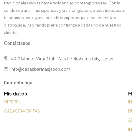
tradicionales akiyas hasta residencias contemporáneas. Con la
solidez de una firma japonesa y la visión global de nuestro equipo,
brindamos una experiencia de compra segura, transparente y
distinguida, inspirando plena confianza a cada uno de nuestros
clientes.
Contáctanos
4-4-2 Minato Mirai, Nishi Ward, Yokohama City, Japan
info@casasbaratasjapon.com
Contacta aquí
Mis datos
M
MI PERFIL
I
CASAS FAVORITAS
N
A
I