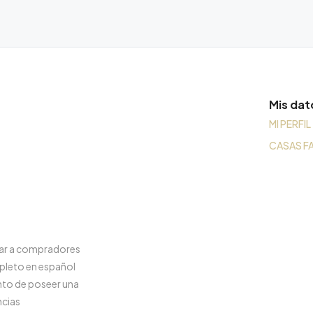
Mis dat
MI PERFIL
CASAS F
rar a compradores
pleto en español
nto de poseer una
ncias