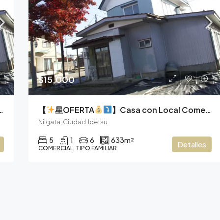
$13,571
Hyogo, Ciudad Ako
$15,000
【
星OFERTA
】Casa con Local Comercial en Esquina, Vive y Emprende en el Corazón de Soneda.
Niigata, Ciudad Joetsu
5
1
6
633
m²
Detalles
COMERCIAL, TIPO FAMILIAR