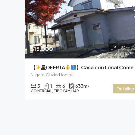
$15,000
【
星OFERTA
】Casa con Local Comercial en Esquina, Vive y Emprende en el Corazón de Soneda.
Niigata, Ciudad Joetsu
5
1
6
633
m²
Detalles
COMERCIAL, TIPO FAMILIAR