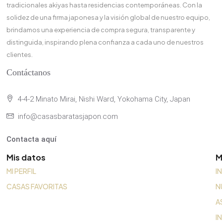
tradicionales akiyas hasta residencias contemporáneas. Con la
solidez de una firma japonesa y la visión global de nuestro equipo,
brindamos una experiencia de compra segura, transparente y
distinguida, inspirando plena confianza a cada uno de nuestros
clientes.
Contáctanos
4-4-2 Minato Mirai, Nishi Ward, Yokohama City, Japan
info@casasbaratasjapon.com
Contacta aquí
Mis datos
M
MI PERFIL
I
CASAS FAVORITAS
N
A
I