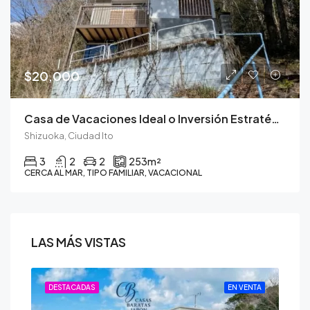
$20,000
Casa de Vacaciones Ideal o Inversión Estratégica en la Península de Izu
Shizuoka, Ciudad Ito
3
2
2
253
m²
CERCA AL MAR, TIPO FAMILIAR, VACACIONAL
LAS MÁS VISTAS
ENTA
DESTACADAS
EN VENTA
DE