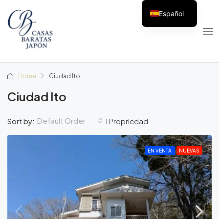
Español
Home
Ciudad Ito
Ciudad Ito
Default Order
Sort by:
1 Propriedad
EN VENTA
NUEVAS