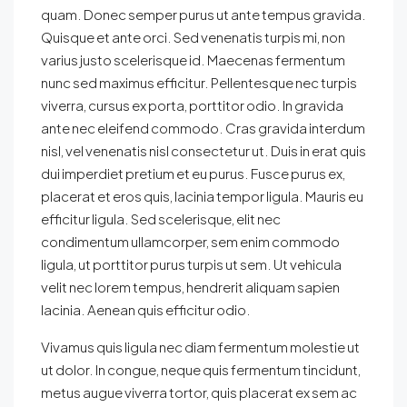
quam. Donec semper purus ut ante tempus gravida.
Quisque et ante orci. Sed venenatis turpis mi, non
varius justo scelerisque id. Maecenas fermentum
nunc sed maximus efficitur. Pellentesque nec turpis
viverra, cursus ex porta, porttitor odio. In gravida
ante nec eleifend commodo. Cras gravida interdum
nisl, vel venenatis nisl consectetur ut. Duis in erat quis
dui imperdiet pretium et eu purus. Fusce purus ex,
placerat et eros quis, lacinia tempor ligula. Mauris eu
efficitur ligula. Sed scelerisque, elit nec
condimentum ullamcorper, sem enim commodo
ligula, ut porttitor purus turpis ut sem. Ut vehicula
velit nec lorem tempus, hendrerit aliquam sapien
lacinia. Aenean quis efficitur odio.
Vivamus quis ligula nec diam fermentum molestie ut
ut dolor. In congue, neque quis fermentum tincidunt,
metus augue viverra tortor, quis placerat ex sem ac