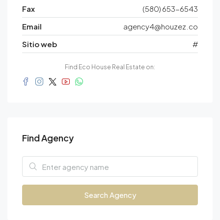
Fax
(580) 653-6543
Email
agency4@houzez.co
Sitio web
#
Find Eco House Real Estate on:
Find Agency
Search Agency