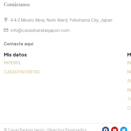
Contáctanos
4-4-2 Minato Mirai, Nishi Ward, Yokohama City, Japan
info@casasbaratasjapon.com
Contacta aquí
Mis datos
M
MI PERFIL
I
CASAS FAVORITAS
N
A
I
T
C
© Casas Baratas Japón - Derechos Reservados