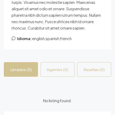
turpis. Vivamus nec molestie sapien. Maecenas
aliquet sit amet odio et ornare. Suspendisse
pharetra nibh dictum sapien rutrum tempus. Nullam
nec maximus nunc. Fusce ultrices nibh id ornare
rhoncus. Curabitur sit amet ornare sapien.
Idioma:
english,spanish,french
Listados (0)
Agentes (0)
Reseñas (0)
No listing found.