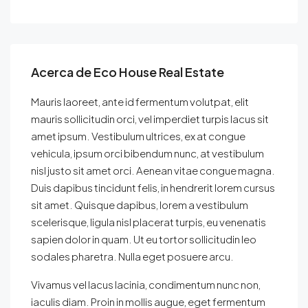
Acerca de Eco House Real Estate
Mauris laoreet, ante id fermentum volutpat, elit
mauris sollicitudin orci, vel imperdiet turpis lacus sit
amet ipsum. Vestibulum ultrices, ex at congue
vehicula, ipsum orci bibendum nunc, at vestibulum
nisl justo sit amet orci. Aenean vitae congue magna.
Duis dapibus tincidunt felis, in hendrerit lorem cursus
sit amet. Quisque dapibus, lorem a vestibulum
scelerisque, ligula nisl placerat turpis, eu venenatis
sapien dolor in quam. Ut eu tortor sollicitudin leo
sodales pharetra. Nulla eget posuere arcu.
Vivamus vel lacus lacinia, condimentum nunc non,
iaculis diam. Proin in mollis augue, eget fermentum