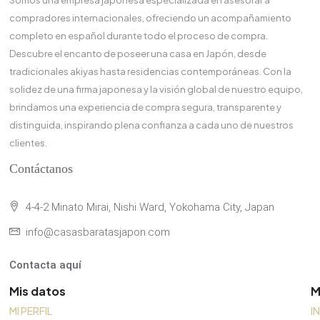
Somos una empresa japonesa especializada en asesorar a
compradores internacionales, ofreciendo un acompañamiento
completo en español durante todo el proceso de compra.
Descubre el encanto de poseer una casa en Japón, desde
tradicionales akiyas hasta residencias contemporáneas. Con la
solidez de una firma japonesa y la visión global de nuestro equipo,
brindamos una experiencia de compra segura, transparente y
distinguida, inspirando plena confianza a cada uno de nuestros
clientes.
Contáctanos
4-4-2 Minato Mirai, Nishi Ward, Yokohama City, Japan
info@casasbaratasjapon.com
Contacta aquí
Mis datos
M
MI PERFIL
I