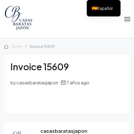
Español
Home
Invoice 15609
Invoice 15609
by casasbaratasjapon
7 años ago
casasbaratasjapon