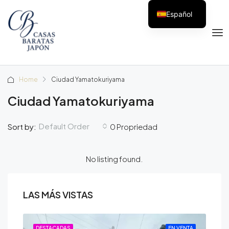
Español
Home
Ciudad Yamatokuriyama
Ciudad Yamatokuriyama
Default Order
Sort by:
0 Propriedad
No listing found.
LAS MÁS VISTAS
ENTA
DESTACADAS
EN VENTA
DE