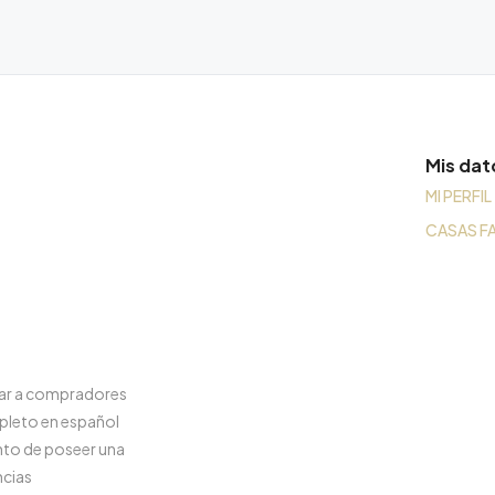
Mis dat
MI PERFIL
CASAS F
rar a compradores
pleto en español
nto de poseer una
ncias