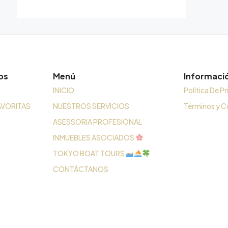
os
Menú
Informaci
INICIO
Política De P
AVORITAS
NUESTROS SERVICIOS
Términos y C
ASESSORIA PROFESIONAL
INMUEBLES ASOCIADOS
TOKYO BOAT TOURS
CONTÁCTANOS