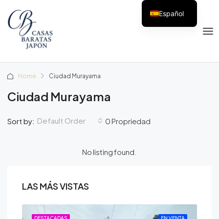
Español
Home
Ciudad Murayama
Ciudad Murayama
Default Order
Sort by:
0 Propriedad
No listing found.
LAS MÁS VISTAS
ENTA
DESTACADAS
EN VENTA
DE