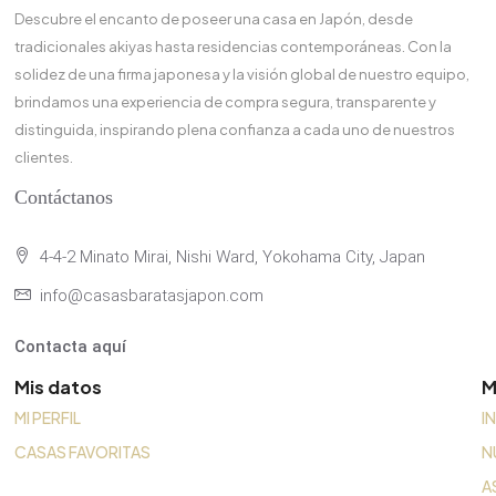
Descubre el encanto de poseer una casa en Japón, desde
tradicionales akiyas hasta residencias contemporáneas. Con la
solidez de una firma japonesa y la visión global de nuestro equipo,
brindamos una experiencia de compra segura, transparente y
distinguida, inspirando plena confianza a cada uno de nuestros
clientes.
Contáctanos
4-4-2 Minato Mirai, Nishi Ward, Yokohama City, Japan
info@casasbaratasjapon.com
Contacta aquí
Mis datos
M
MI PERFIL
I
CASAS FAVORITAS
N
A