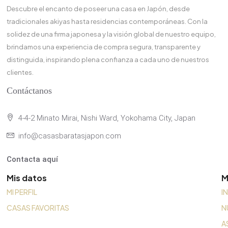
Descubre el encanto de poseer una casa en Japón, desde
tradicionales akiyas hasta residencias contemporáneas. Con la
solidez de una firma japonesa y la visión global de nuestro equipo,
brindamos una experiencia de compra segura, transparente y
distinguida, inspirando plena confianza a cada uno de nuestros
clientes.
Contáctanos
4-4-2 Minato Mirai, Nishi Ward, Yokohama City, Japan
info@casasbaratasjapon.com
Contacta aquí
Mis datos
M
MI PERFIL
I
CASAS FAVORITAS
N
A