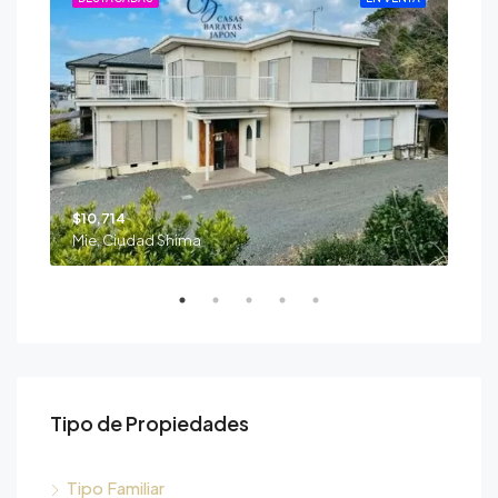
$10,714
$39
Mie, Ciudad Shima
Nii
Tipo de Propiedades
Tipo Familiar