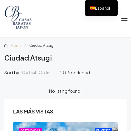
Español
Home
Ciudad Atsugi
Ciudad Atsugi
Default Order
Sort by:
0 Propriedad
No listing found.
LAS MÁS VISTAS
ENTA
DESTACADAS
EN VENTA
DE